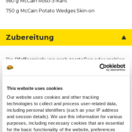
560 g McCain Rösti-3-Kant
750 g McCain Potato Wedges Skin-on
Zubereitung
Die Pfeffermischung grob zerstoßen oder mahlen.
Rosmarinnadeln sehr fein hacken, mit dem Pfeffer
verrühren. Koteletts trocken tupfen und jeweils
auf beiden Seiten in die Pfeffer-Rosmarin-
This website uses cookies
Mischung drücken. Mit dem Handballen
Our website uses cookies and other tracking
nachdrücken, damit die Würze haften bleibt.
technologies to collect and process user-related data,
Rucola waschen und putzen. Das Öl mit
including personal identifiers (such as your IP address
Zitronensaft und 1 Prise Salz verrühren, den
and session details). We use this information for various
Rucola darin wenden.
purposes, including necessary cookies that are essential
for the basic functionality of the website, preferences