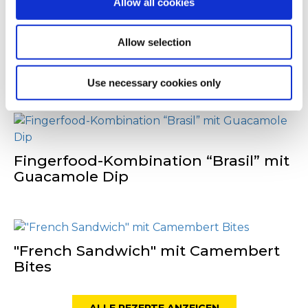
angesehen
Allow all cookies
Allow selection
Bauernfrühstück
Use necessary cookies only
Fingerfood-Kombination “Brasil” mit
Guacamole Dip
"French Sandwich" mit Camembert
Bites
ALLE REZEPTE ANZEIGEN