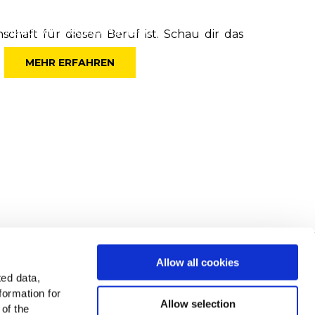
Stefan Plack
Head of FS customer lead
schaft für diesen Beruf ist. Schau dir das
MEHR ERFAHREN
cCain in Europa
Allow all cookies
ted data,
Alle Länder anzeigen
formation for
Allow selection
 of the