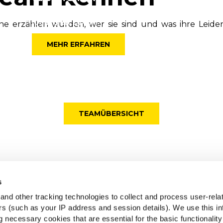
Marketing Manager Foodservice &
local QSR DACH
rne erzählen würden, wer sie sind und was ihre Leiden
MEHR ERFAHREN
TEAMÜBERSICHT
s
McCain
M
nd other tracking technologies to collect and process user-rela
Wurzeln sind unser Antrieb
ers (such as your IP address and session details). We use this in
e
 necessary cookies that are essential for the basic functionality