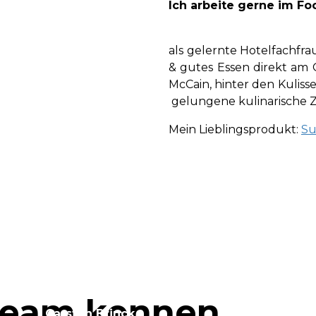
Ich arbeite gerne im Fo
als gelernte Hotelfachfra
& gutes Essen direkt am G
McCain, hinter den Kuliss
gelungene kulinarische Z
Mein Lieblingsprodukt:
Su
Team kennen
Carsten Brinck