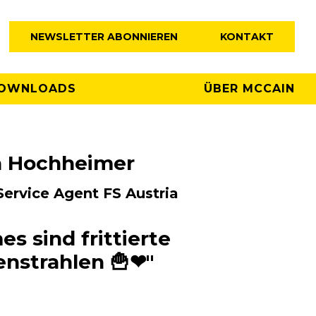
NEWSLETTER ABONNIEREN
KONTAKT
OWNLOADS
ÜBER MCCAIN
a Hochheimer
ervice Agent FS Austria
s sind frittierte
nstrahlen 🍟❤"