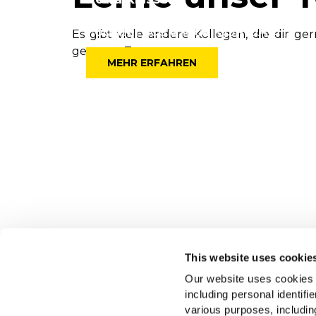
Senior Key Account Manager
Foodservice & local QSR DACH
Es gibt viele andere Kollegen, die dir ge
gesamte Team unten an.
MEHR ERFAHREN
This website uses cookie
Navigation
Über 
Our website uses cookies a
Produkte
Unsere 
including personal identifi
Rezepte
Karrier
various purposes, including