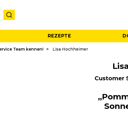
REZEPTE
D
ervice Team kennen!
Lisa Hochheimer
Lis
Customer S
„Pomme
Sonne