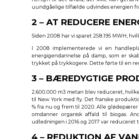
uundgåelige tilfælde udvindes energien fr
2 – AT REDUCERE ENE
Siden 2008 har vi sparet 258.195 MWH, hvilk
I 2008 implementerede vi en handleplan 
energigendannelse på damp, som er skabt 
trykket på trykkogere. Dette førte til en re
3 – BÆREDYGTIGE PR
2.600.000 m3 metan blev reduceret, hvilket 
til New York med fly. Det franske produkt
% fra nu og frem til 2020. Alle glødepærer v
omdanner organisk affald til biogas. A
udledningen i 2016 og 2017 var reduceret til
4 – REDUKTION AF V