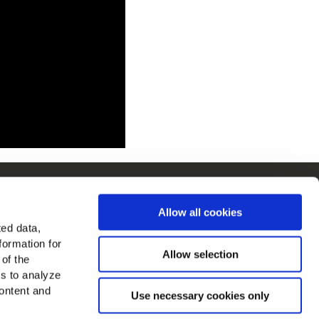
ain i Europa
Allow all cookies
 alle lande
ted data,
formation for
 os på
Allow selection
 of the
es to analyze
ontent and
Use necessary cookies only