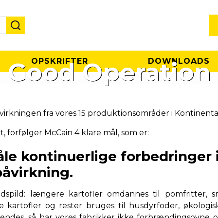
OPSKRIFTER
DOWNLOADS
Good Operation
påvirkningen fra vores 15 produktionsområder i Kontinent
t, forfølger McCain 4 klare mål, som er:
e kontinuerlige forbedringer i 
åvirkning.
adspild: længere kartofler omdannes til pomfritter, sm
e kartofler og rester bruges til husdyrfoder, økologi
vendes, så har vores fabrikker ikke forbrændingsovne 