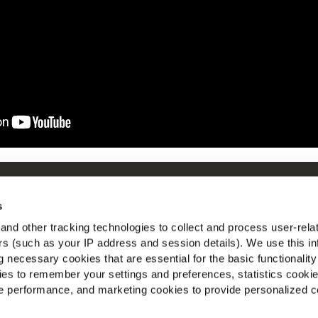
Om McCain
McC
s
Driven by Our Roots
Se
nd other tracking technologies to collect and process user-rela
Jobs
ers (such as your IP address and session details). We use this in
Find
 necessary cookies that are essential for the basic functionality
es to remember your settings and preferences, statistics cooki
 performance, and marketing cookies to provide personalized c