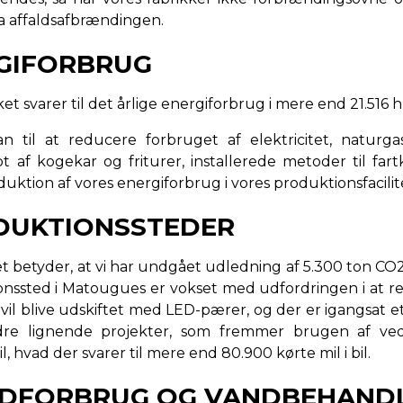
a affaldsafbrændingen.
RGIFORBRUG
et svarer til det årlige energiforbrug i mere end 21.516 
til at reducere forbruget af elektricitet, naturgas 
af kogekar og friturer, installerede metoder til fart
duktion af vores energiforbrug i vores produktionsfacilit
ODUKTIONSSTEDER
betyder, at vi har undgået udledning af 5.300 ton CO2, hv
ionssted i Matougues er vokset med udfordringen i at r
il blive udskiftet med LED-pærer, og der er igangsat et 
ndre lignende projekter, som fremmer brugen af ved
, hvad der svarer til mere end 80.900 kørte mil i bil.
ANDFORBRUG OG VANDBEHAND