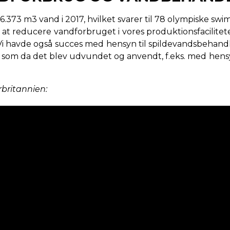
373 m3 vand i 2017, hvilket svarer til 78 olympiske swi
l at reducere vandforbruget i vores produktionsfacilitet
 Vi havde også succes med hensyn til spildevandsbehandlin
ka, som da det blev udvundet og anvendt, f.eks. med hensy
rbritannien: