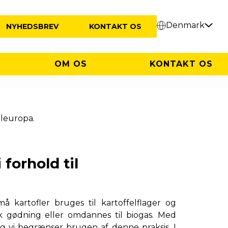
Denmark
NYHEDSBREV
KONTAKT OS
OM OS
KONTAKT OS
aleuropa.
forhold til
å kartofler bruges til kartoffelflager og
sk gødning eller omdannes til biogas. Med
og vi begrænser brugen af denne praksis. I