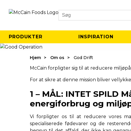
Search
PRODUKTER
INSPIRATION
Hjem
Om os
God Drift
McCain forpligter sig til at reducere miljø
For at sikre at denne mission bliver vellykke
1 – MÅL: INTET SPILD Mål
energiforbrug og miljøp
Vi forpligter os til at reducere vores m
specialiserede fødevarer og de resterend
hensyn til det affald, der ikke kan genan