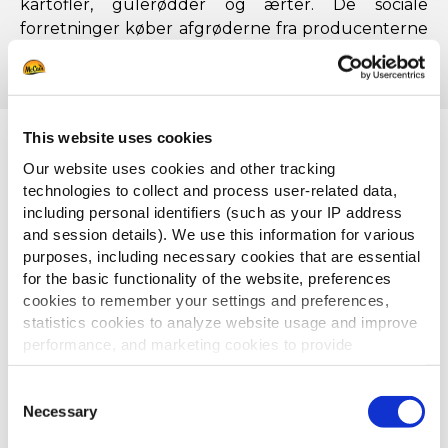
kartofler, gulerødder og ærter. De sociale
forretninger køber afgrøderne fra producenterne
til en rimelig pris og et ekspertisecenter for
dyrkning tilbyder oplæring.
This website uses cookies
MOULAT EL KHEIR
Our website uses cookies and other tracking
technologies to collect and process user-related data,
Moulat L’Kheir blev oprettet i marts 2016 under en
including personal identifiers (such as your IP address
workshop i Casablanca, hvor forskellige
and session details). We use this information for various
mennesker med forskellige professioner, aldre og
purposes, including necessary cookies that are essential
baggrund var samlet. De var bragt sammen for at
for the basic functionality of the website, preferences
finde de sociale problemer, som de gerne ville løse
cookies to remember your settings and preferences,
i deres lande. Dermed blev Moulat L’Kheir født.
statistics cookies to analyze website usage and improve
Moulat l’kheir er en social forretning, som er
performance, and marketing cookies to provide
samskabt af Agropros (en landbrugsvirksomhed),
personalized content and advertising.
Label’vie (en forhandlerdel af Carrefour Group),
Consent
YoziFood (en lokal maddistributør), vinder af
By clicking 'Allow all cookies', you consent to the use of
Necessary
Selection
all cookies. If you'd like to customize your preferences,
Nobels fredspris Yunus og McCain. Målet med