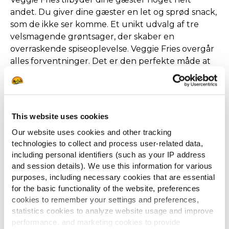
andet. Du giver dine gæster en let og sprød snack,
som de ikke ser komme. Et unikt udvalg af tre
velsmagende grøntsager, der skaber en
overraskende spiseoplevelse. Veggie Fries overgår
alles forventninger. Det er den perfekte måde at
booste din menu og begejstre dine gæsters
smagsløg.
This website uses cookies
Our website uses cookies and other tracking
technologies to collect and process user-related data,
including personal identifiers (such as your IP address
and session details). We use this information for various
Veggie Fries som blikfang
purposes, including necessary cookies that are essential
på tallerkenen
for the basic functionality of the website, preferences
cookies to remember your settings and preferences,
statistics cookies to analyze website usage and improve
McCain's Veggie Fries kombinerer gulerod,
performance, and marketing cookies to provide
rødbeder og pastinak for en lækker blanding af