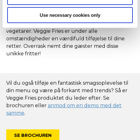
Desuden er disse fritter klar til servering inden for
to et halvt minut. Dette trendy tilbehør appellerer
Use necessary cookies only
til unge og gamle, og det er også et kærkomment
supplement til menuen for veganere og
vegetarer. Veggie Fries er under alle
omstændigheder en værdifuld tilføjelse til dine
retter. Overrask nemt dine gæster med disse
unikke fritter!
Vil du også tilføje en fantastisk smagsoplevelse til
din menu og være på forkant med trends? Så er
Veggie Fries produktet du leder efter. Se
brochuren eller
anmod om en demo med det
samme
.
SE BROCHUREN