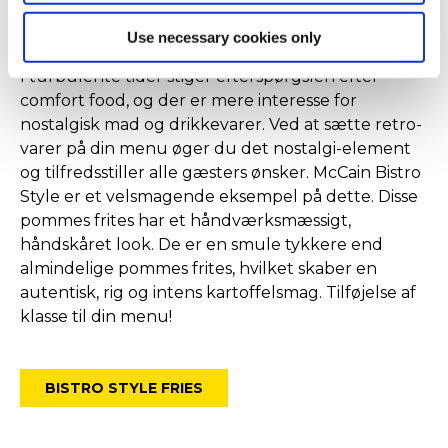
McCain Bistro Style
Use necessary cookies only
I turbulente tider stiger efterspørgslen efter
comfort food, og der er mere interesse for
nostalgisk mad og drikkevarer. Ved at sætte retro-
varer på din menu øger du det nostalgi-element
og tilfredsstiller alle gæsters ønsker. McCain Bistro
Style er et velsmagende eksempel på dette. Disse
pommes frites har et håndværksmæssigt,
håndskåret look. De er en smule tykkere end
almindelige pommes frites, hvilket skaber en
autentisk, rig og intens kartoffelsmag. Tilføjelse af
klasse til din menu!
BISTRO STYLE FRIES