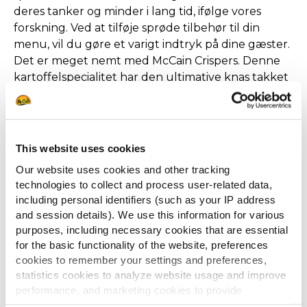
deres tanker og minder i lang tid, ifølge vores
forskning. Ved at tilføje sprøde tilbehør til din
menu, vil du gøre et varigt indtryk på dine gæster.
Det er meget nemt med McCain Crispers. Denne
kartoffelspecialitet har den ultimative knas takket
være dens innovative og eksklusive V-form, en
unik og usynlig belægning og en ribbet overflade.
This website uses cookies
CRISPERS
Our website uses cookies and other tracking
technologies to collect and process user-related data,
including personal identifiers (such as your IP address
and session details). We use this information for various
purposes, including necessary cookies that are essential
for the basic functionality of the website, preferences
cookies to remember your settings and preferences,
statistics cookies to analyze website usage and improve
performance, and marketing cookies to provide
personalized content and advertising.