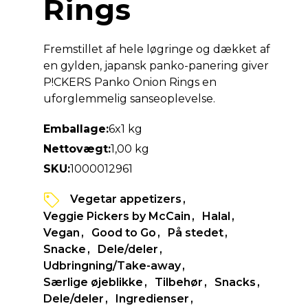
Rings
Fremstillet af hele løgringe og dækket af
en gylden, japansk panko-panering giver
P!CKERS Panko Onion Rings en
uforglemmelig sanseoplevelse.
Emballage:
6x1 kg
Nettovægt:
1,00 kg
SKU:
1000012961
Vegetar appetizers
Veggie Pickers by McCain
Halal
Vegan
Good to Go
På stedet
Snacke
Dele/deler
Udbringning/Take-away
Særlige øjeblikke
Tilbehør
Snacks
Dele/deler
Ingredienser