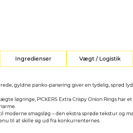
Ingredienser
Vægt / Logistik
ede, gyldne panko-panering giver en tydelig, sprød lyd 
 ægte løgringe, P!CKERS Extra Crispy Onion Rings har et
charme.
 til moderne smagsløg – den ekstra sprøde tekstur og ma
u til at skille sig ud fra konkurrenternes.