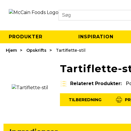
Search
PRODUKTER
INSPIRATION
Hjem
Opskrifts
Tartiflette-stil
Tartiflette-st
Relateret Produkter:
P
TILBEREDNING
PR