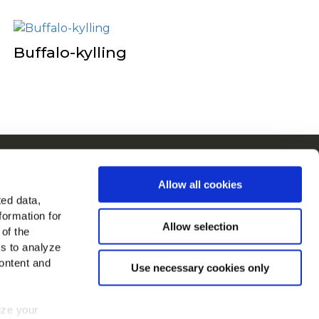
Buffalo-kylling
ain i Europa
Allow all cookies
 alle lande
ted data,
formation for
 os på
Allow selection
 of the
es to analyze
ontent and
Use necessary cookies only
mize your