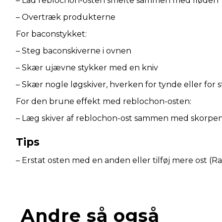
– Lad reblochon-osten smelte sammen med fløden
– Overtræk produkterne
For baconstykket:
– Steg baconskiverne i ovnen
– Skær ujævne stykker med en kniv
– Skær nogle løgskiver, hverken for tynde eller for s
For den brune effekt med reblochon-osten:
– Læg skiver af reblochon-ost sammen med skorpe
Tips
– Erstat osten med en anden eller tilføj mere ost (Ra
Andre så også