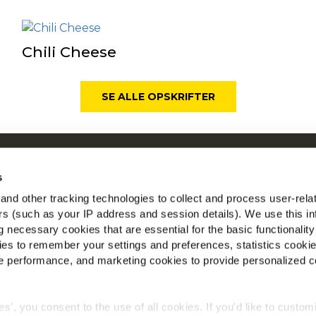
Chili Cheese
SE ALLE OPSKRIFTER
Om McCain
McC
s
Driven by Our Roots
Se
nd other tracking technologies to collect and process user-rela
Jobs
ers (such as your IP address and session details). We use this in
Find
 necessary cookies that are essential for the basic functionality
es to remember your settings and preferences, statistics cooki
 performance, and marketing cookies to provide personalized c
ies', you consent to the use of all cookies. If you'd like to custo