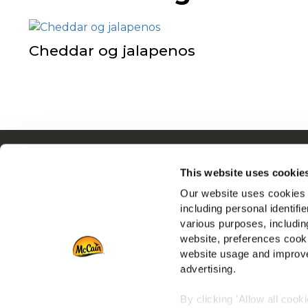
Cheddar og jalapenos
Navigering
This website uses cookie
Produkter
Our website uses cookies a
Opskrifter
including personal identifi
Mærker
various purposes, including
Inspiration
website, preferences cooki
Downloads
website usage and improve
advertising.
Kontakt Os
By clicking 'Allow all cook