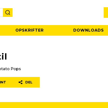
OPSKRIFTER
DOWNLOADS
il
otato Pops
INT
DEL