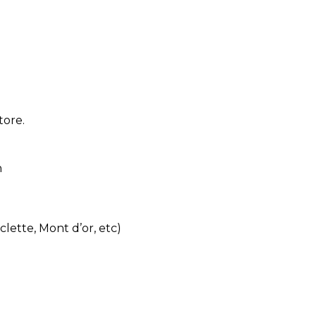
tore.
n
clette, Mont d’or, etc)