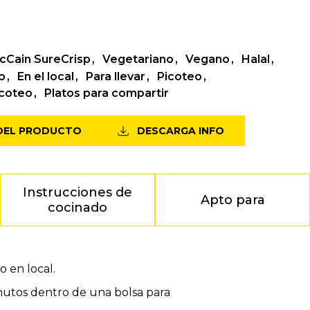
cCain SureCrisp
Vegetariano
Vegano
Halal
o
En el local
Para llevar
Picoteo
icoteo
Platos para compartir
 DEL PRODUCTO
DESCARGA INFO
Instrucciones de
Apto para
cocinado
 en local.
inutos dentro de una bolsa para