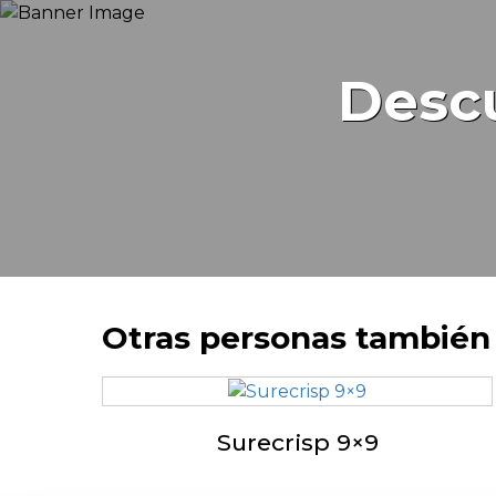
Desc
Otras personas también 
Surecrisp 9×9