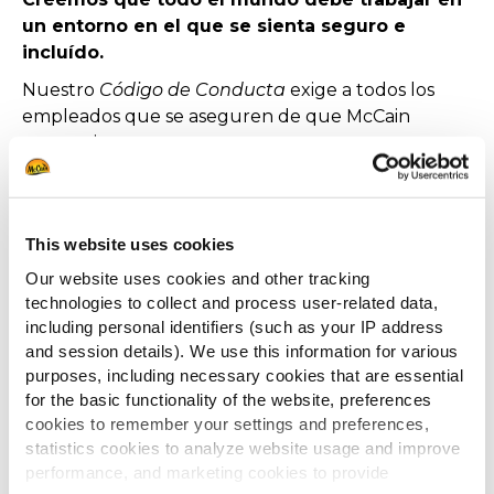
un entorno en el que se sienta seguro e
incluído.
Nuestro
Código de Conducta
exige a todos los
empleados que se aseguren de que McCain
proporciona un entorno seguro, respetuoso,
inclusivo, libre de discriminación y acoso. Nuestro
Código de Conducta para proveedores también
prohíbe el trabajo forzado u obligatorio, el trabajo
This website uses cookies
infantil, la discriminación, el trato inhumano, el
abuso y el acoso.
Our website uses cookies and other tracking
technologies to collect and process user-related data,
including personal identifiers (such as your IP address
and session details). We use this information for various
purposes, including necessary cookies that are essential
for the basic functionality of the website, preferences
INTEGRIDAD
cookies to remember your settings and preferences,
statistics cookies to analyze website usage and improve
Estamos comprometidos con principios de
performance, and marketing cookies to provide
conducta ética y legal como parte de nuestros