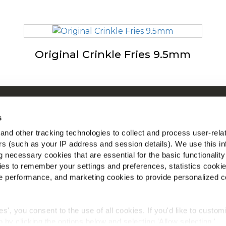
Original Crinkle Fries 9.5mm
Tietoja McCainista
McC
s
Tapojemme ohjaama
Nä
nd other tracking technologies to collect and process user-rela
Työpaikat
ers (such as your IP address and session details). We use this in
Löy
 necessary cookies that are essential for the basic functionality
es to remember your settings and preferences, statistics cooki
 performance, and marketing cookies to provide personalized c
ies', you consent to the use of all cookies. If you'd like to custo
 by clicking the options below and selecting 'Allow selection.'