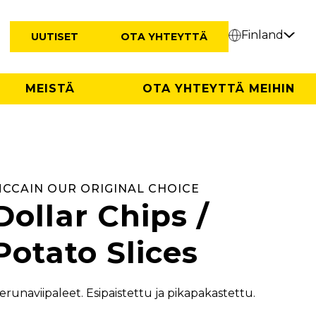
Finland
UUTISET
OTA YHTEYTTÄ
MEISTÄ
OTA YHTEYTTÄ MEIHIN
CCAIN OUR ORIGINAL CHOICE
Dollar Chips /
Potato Slices
erunaviipaleet. Esipaistettu ja pikapakastettu.