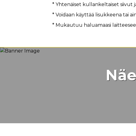
Edut
* Yhtenäiset kullankeltaiset siivu
* Voidaan käyttää lisukkeena tai ain
* Mukautuu haluamaasi laitteesee
Näe