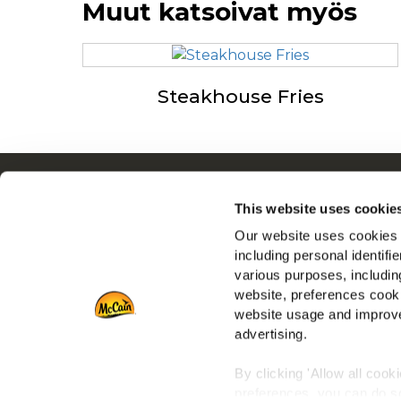
Muut katsoivat myös
Steakhouse Fries
Navigointi
This website uses cookie
Tuotteet
Our website uses cookies a
Resepti ideoita
including personal identifi
Tuotemerkit
various purposes, including
Inspiraatiot
website, preferences cooki
Lataukset
website usage and improve
advertising.
Ota yhteyttä meihin
By clicking 'Allow all cook
preferences, you can do so