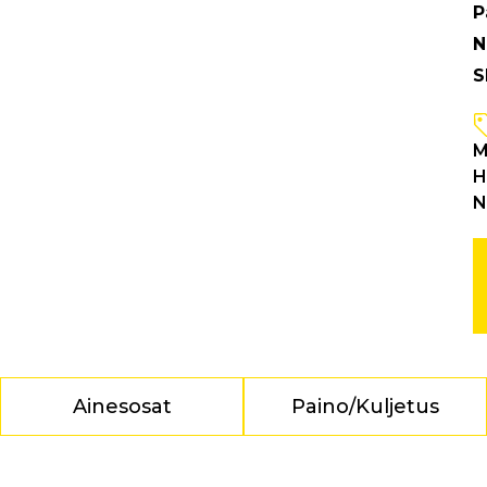
P
N
S
M
H
N
Ainesosat
Paino/Kuljetus