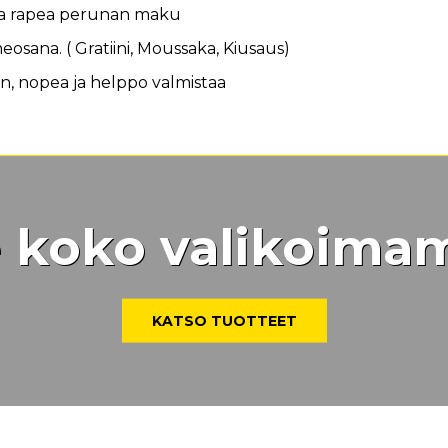
t ja rapea perunan maku
eosana. ( Gratiini, Moussaka, Kiusaus)
n, nopea ja helppo valmistaa
 koko valikoim
KATSO TUOTTEET