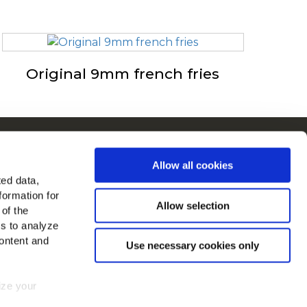
Original 9mm french fries
ain Euroopassa
Allow all cookies
ytä kaikki maat
ted data,
formation for
dä meidät
Allow selection
 of the
es to analyze
ontent and
Use necessary cookies only
mize your