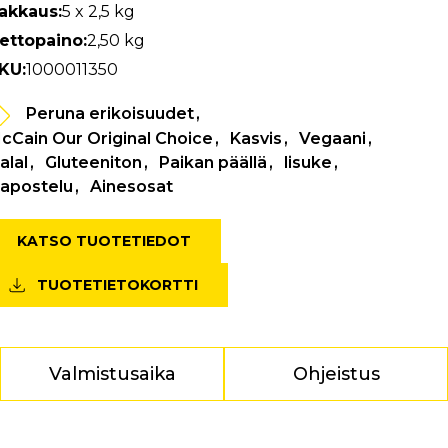
akkaus:
5 x 2,5 kg
ettopaino:
2,50 kg
KU:
1000011350
Peruna erikoisuudet
cCain Our Original Choice
Kasvis
Vegaani
alal
Gluteeniton
Paikan päällä
lisuke
apostelu
Ainesosat
KATSO TUOTETIEDOT
TUOTETIETOKORTTI
Valmistusaika
Ohjeistus