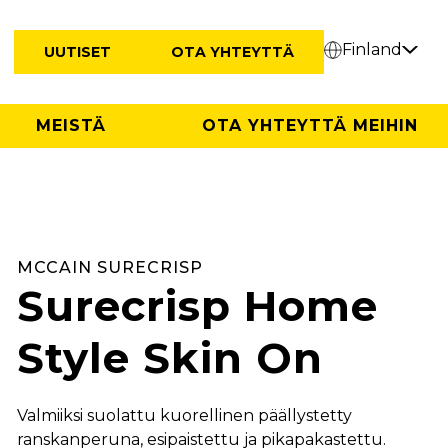
Finland
UUTISET
OTA YHTEYTTÄ
MEISTÄ
OTA YHTEYTTÄ MEIHIN
MCCAIN SURECRISP
Surecrisp Home
Style Skin On
Valmiiksi suolattu kuorellinen päällystetty
ranskanperuna, esipaistettu ja pikapakastettu.