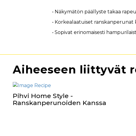
Edut
• Näkymätön päällyste takaa rape
• Korkealaatuiset ranskanperunat ka
• Sopivat erinomaisesti hampurilais
Aiheeseen liittyvät 
Pihvi Home Style -
Ranskanperunoiden Kanssa