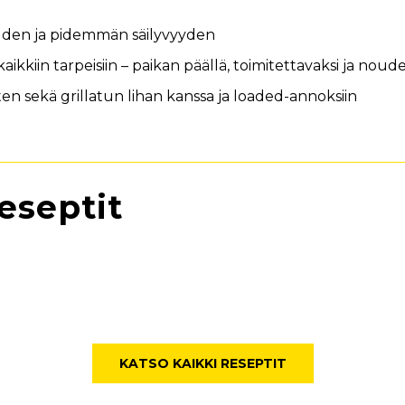
uden ja pidemmän säilyvyyden
ikkiin tarpeisiin – paikan päällä, toimitettavaksi ja noud
ten sekä grillatun lihan kanssa ja loaded-annoksiin
reseptit
KATSO KAIKKI RESEPTIT