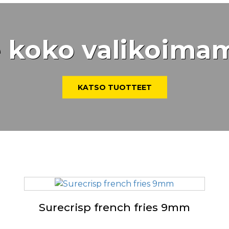
 koko valikoim
KATSO TUOTTEET
Surecrisp french fries 9mm