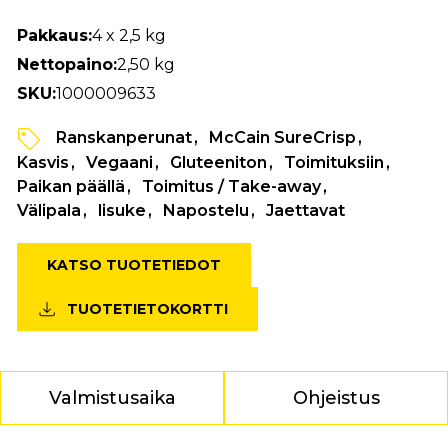
Pakkaus:
4 x 2,5 kg
Nettopaino:
2,50 kg
SKU:
1000009633
Ranskanperunat
McCain SureCrisp
Kasvis
Vegaani
Gluteeniton
Toimituksiin
Paikan päällä
Toimitus / Take-away
Välipala
lisuke
Napostelu
Jaettavat
KATSO TUOTETIEDOT
TUOTETIETOKORTTI
Valmistusaika
Ohjeistus