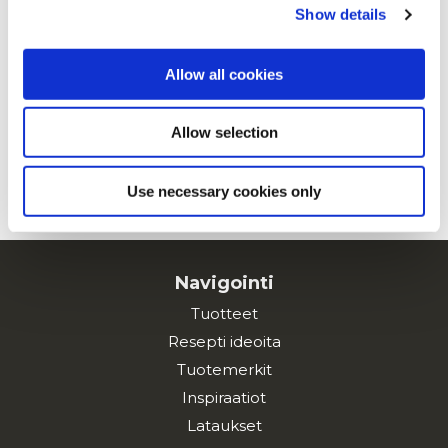
paprikoiden kera
Show details
Allow all cookies
Maxi Chips -ranskalaiset mole-
broilerin kera
Allow selection
Use necessary cookies only
KATSO KAIKKI RESEPTIT
Navigointi
Tuotteet
Resepti ideoita
Tuotemerkit
Inspiraatiot
Lataukset