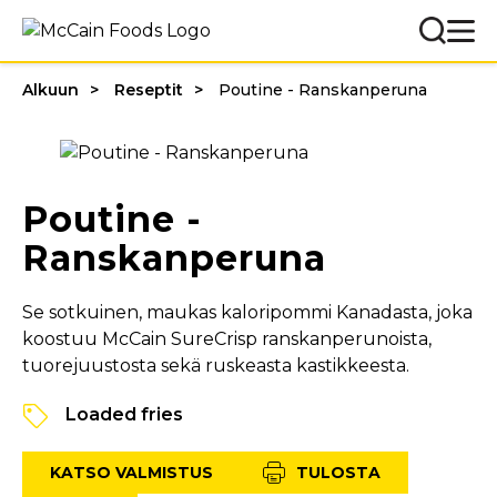
Alkuun
Reseptit
Poutine - Ranskanperuna
Poutine -
Ranskanperuna
Se sotkuinen, maukas kaloripommi Kanadasta, joka
koostuu McCain SureCrisp ranskanperunoista,
tuorejuustosta sekä ruskeasta kastikkeesta.
Loaded fries
KATSO VALMISTUS
TULOSTA