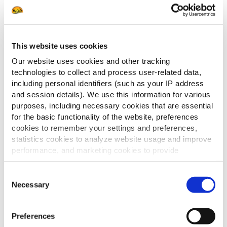
Surecrisp 6/6
This website uses cookies
Our website uses cookies and other tracking
technologies to collect and process user-related data,
Surecrisp 6/6 Skin On
including personal identifiers (such as your IP address
and session details). We use this information for various
purposes, including necessary cookies that are essential
for the basic functionality of the website, preferences
cookies to remember your settings and preferences,
SureCrisp MAX 7/7
statistics cookies to analyze website usage and improve
performance, and marketing cookies to provide
personalized content and advertising.
Consent
By clicking 'Allow all cookies', you consent to the use of
Necessary
Selection
all cookies. If you'd like to customize your preferences,
SureCrisp MAX 10/10
you can do so by clicking the options below and selecting
Preferences
'Allow selection.'