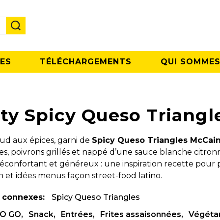
ES
TÉLÉCHARGEMENTS
QUI SOMMES
ty Spicy Queso Triangl
aud aux épices, garni de
Spicy Queso Triangles McCai
es, poivrons grillés et nappé d’une sauce blanche citro
 réconfortant et généreux : une inspiration recette pour 
on et idées menus façon street-food latino.
 connexes:
Spicy Queso Triangles
O GO
Snack
Entrées
Frites assaisonnées
Végéta