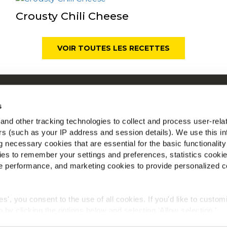
Crousty Chili Cheese
VOIR TOUTES LES RECETTES
ui sommes-nous
Mc
s
os racines nous engagent
nd other tracking technologies to collect and process user-rela
space Agriculteurs
ers (such as your IP address and session details). We use this in
Tr
ecrutement
 necessary cookies that are essential for the basic functionality
ews
es to remember your settings and preferences, statistics cooki
AQ
 performance, and marketing cookies to provide personalized c
ies', you consent to the use of all cookies. If you'd like to custo
 by clicking the options below and selecting 'Allow selection.'
Politique de confidentialité
Conditions générales
Cookies