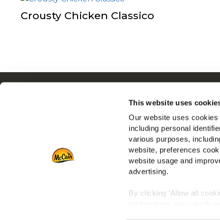
Crousty Chicken Classico
Navigation
Q
This website uses cookie
Produits
N
Our website uses cookies a
Recettes
E
including personal identifi
Marques
R
various purposes, including
Inspiration
N
website, preferences cooki
Téléchargements
F
website usage and improve
advertising.
Nous contacter
By clicking 'Allow all cook
preferences, you can do so