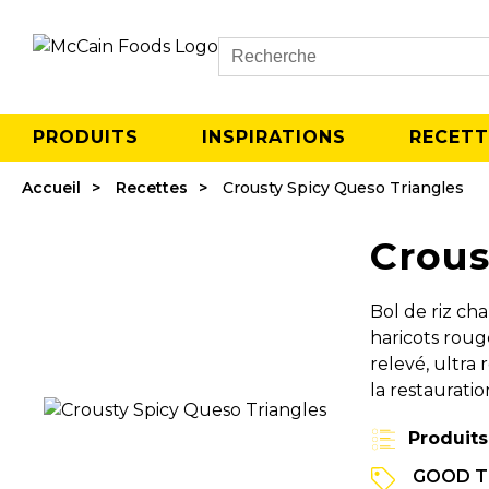
Search
PRODUITS
INSPIRATIONS
RECETT
Accueil
Recettes
Crousty Spicy Queso Triangles
Crous
Bol de riz ch
haricots roug
relevé, ultra
la restaurati
Produits
GOOD T