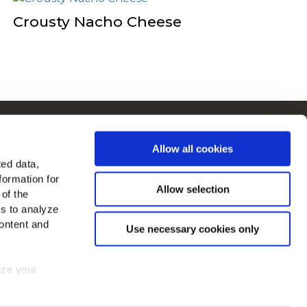
Crousty Nacho Cheese
Cain en Europe
Allow all cookies
Voir tous les pays
ted data,
formation for
ouvez-nous sur
Allow selection
 of the
es to analyze
ontent and
Use necessary cookies only
mize your