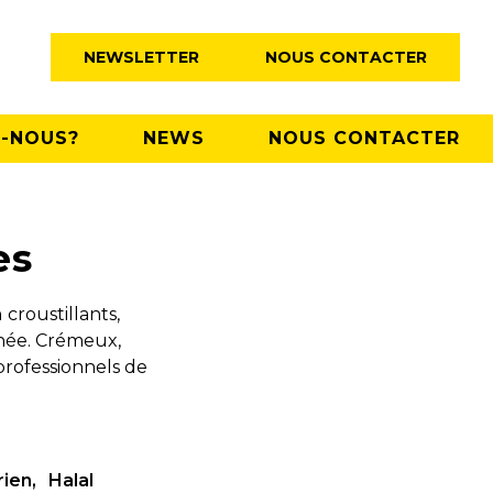
NEWSLETTER
NOUS CONTACTER
-NOUS?
NEWS
NOUS CONTACTER
es
n
croustillants,
nnée. Crémeux,
professionnels de
rien
Halal