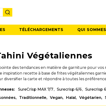
ES
TÉLÉCHARGEMENTS
QUI SOMMES
Tahini Végétaliennes
 pointe des tendances en matière de garniture pour vo
ne inspiration recette à base de frites végétaliennes garni
diversifier la carte et répondre à toutes les préférences
nnexes:
SureCrisp MAX 7/7
Surecrisp 6/6
Surecrisp 
isonnées
Traditionnelle
Vegan
Halal
Végétarien