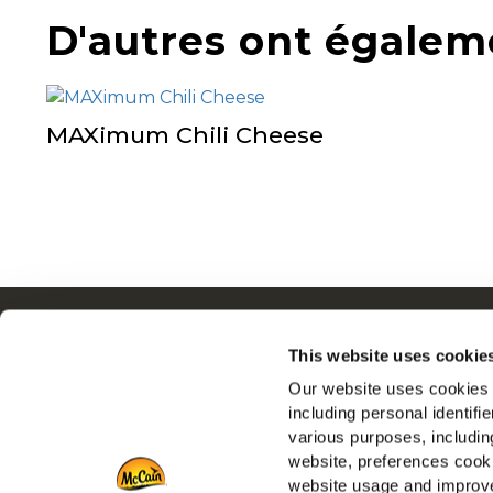
D'autres ont égalem
MAXimum Chili Cheese
Navigation
Q
This website uses cookie
Produits
N
Our website uses cookies a
Recettes
E
including personal identifi
Marques
R
various purposes, including
Inspiration
N
website, preferences cooki
Téléchargements
F
website usage and improve