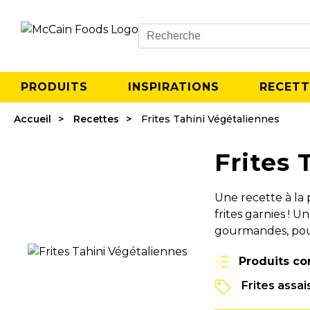
Search
PRODUITS
INSPIRATIONS
RECETT
Accueil
Recettes
Frites Tahini Végétaliennes
Frites 
Une recette à la
frites garnies ! U
gourmandes, pour 
Produits co
Frites assa