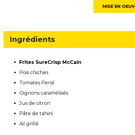
MISE EN OEUV
Ingrédients
Frites SureCrisp McCain
Pois chiches
Tomates Persil
Oignons caramélisés
Jus de citron
Pâte de tahini
Ail grillé