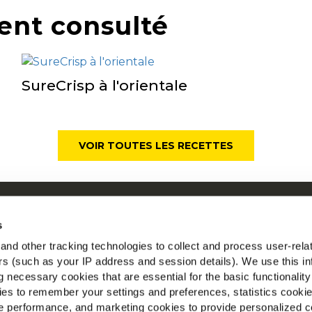
ent consulté
SureCrisp à l'orientale
VOIR TOUTES LES RECETTES
ui sommes-nous
Mc
s
os racines nous engagent
nd other tracking technologies to collect and process user-rela
space Agriculteurs
ers (such as your IP address and session details). We use this in
Tr
ecrutement
 necessary cookies that are essential for the basic functionality
ews
es to remember your settings and preferences, statistics cooki
AQ
 performance, and marketing cookies to provide personalized c