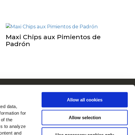
Maxi Chips aux Pimientos de
Padrón
Cain en Europe
Allow all cookies
Voir tous les pays
ted data,
formation for
ouvez-nous sur
Allow selection
 of the
es to analyze
ontent and