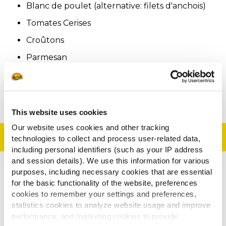
Blanc de poulet (alternative: filets d'anchois)
Tomates Cerises
Croûtons
Parmesan
Mayonnaise
Ail
This website uses cookies
Our website uses cookies and other tracking
Préparation
technologies to collect and process user-related data,
including personal identifiers (such as your IP address
and session details). We use this information for various
purposes, including necessary cookies that are essential
Faire cuire les Potato Cubes McCain selon les
for the basic functionality of the website, preferences
instructions sur l'emballage.
cookies to remember your settings and preferences,
Faire cuire le blanc de poulet, puis le couper
statistics cookies to analyze website usage and improve
performance, and marketing cookies to provide
en lamelles une fois refroidi.