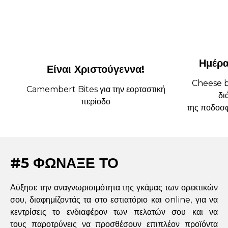
Ημέρα
Είναι Χριστούγεννα!
Cheese ba
Camembert Bites για την εορταστική
δι
περίοδο
της ποδοσφ
#5 ΦΩΝΑΞΕ ΤΟ
Αύξησε την αναγνωρισιμότητα της γκάμας των ορεκτικών
σου, διαφημίζοντάς τα στο εστιατόριο και online, για να
κεντρίσεις το ενδιαφέρον των πελατών σου και να
τους παροτρύνεις να προσθέσουν επιπλέον προϊόντα