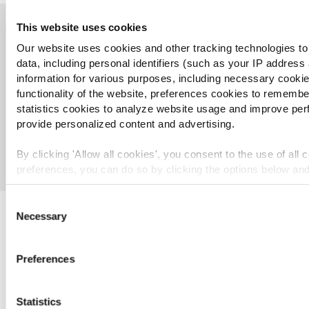
This website uses cookies
Our website uses cookies and other tracking technologies to
Camembert Bites
Crispy Chicken Wings
data, including personal identifiers (such as your IP address
information for various purposes, including necessary cookies
functionality of the website, preferences cookies to remembe
statistics cookies to analyze website usage and improve pe
provide personalized content and advertising.
ΑΝΑΚΑΛΎΨΤΕ ΤΗΝ ΠΛΉΡΗ ΓΚΆΜΑ ΜΑΣ
By clicking 'Allow all cookies', you consent to the use of all 
preferences, you can do so by clicking the options below and 
To learn more about our cookies, click on "Show details." Yo
Consent
consent at any time by clicking on the "Cookies" link in the fo
Necessary
Selection
Άλλοι είδαν επίσης
For additional information, you can view our
Global Privacy 
Preferences
ΟΡΕΚΤΙΚΑ P!CKERS - Κρατήστε το
Statistics