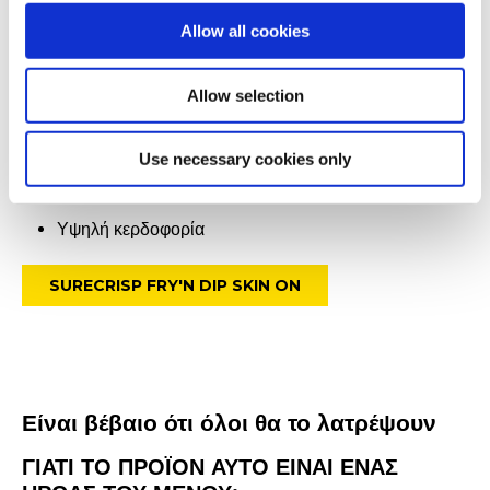
Ιδανική επιλογή για delivery ή για κατανάλωση στο
Allow all cookies
εστιατόριο
Εξαιρετική γεύση
Allow selection
Αξιοπιστία
Εύκολο και γρήγορο µαγείρεµα
Use necessary cookies only
Έµπνευση για δηµιουργία στο µενού
Υψηλή κερδοφορία
SURECRISP FRY'N DIP SKIN ON
Είναι βέβαιο ότι όλοι θα το λατρέψουν
ΓΙΑΤΙ ΤΟ ΠΡΟΪΟΝ ΑΥΤΟ ΕΙΝΑΙ ΕΝΑΣ