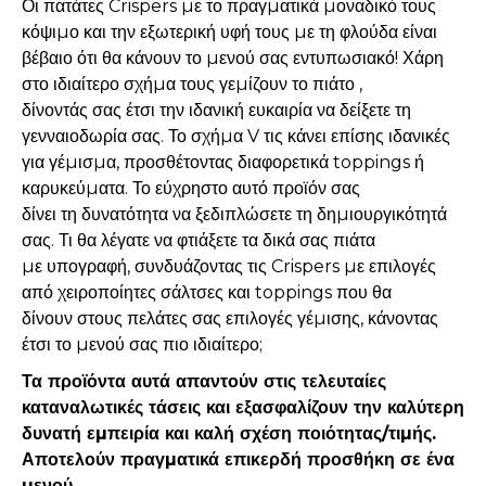
Οι πατάτες Crispers µε το πραγµατικά µοναδικό τους
κόψιµο και την εξωτερική υφή τους µε τη φλούδα είναι
βέβαιο ότι θα κάνουν το µενού σας εντυπωσιακό! Χάρη
στο ιδιαίτερο σχήµα τους γεµίζουν το πιάτο ,
δίνοντάς σας έτσι την ιδανική ευκαιρία να δείξετε τη
γενναιοδωρία σας. Το σχήµα V τις κάνει επίσης ιδανικές
για γέµισµα, προσθέτοντας διαφορετικά toppings ή
καρυκεύµατα. Το εύχρηστο αυτό προϊόν σας
δίνει τη δυνατότητα να ξεδιπλώσετε τη δηµιουργικότητά
σας. Τι θα λέγατε να φτιάξετε τα δικά σας πιάτα
µε υπογραφή, συνδυάζοντας τις Crispers µε επιλογές
από χειροποίητες σάλτσες και toppings που θα
δίνουν στους πελάτες σας επιλογές γέµισης, κάνοντας
έτσι το µενού σας πιο ιδιαίτερο;
Τα προϊόντα αυτά απαντούν στις τελευταίες
καταναλωτικές τάσεις και εξασφαλίζουν την καλύτερη
δυνατή εµπειρία και καλή σχέση ποιότητας/τιµής.
Αποτελούν πραγµατικά επικερδή προσθήκη σε ένα
µενού.