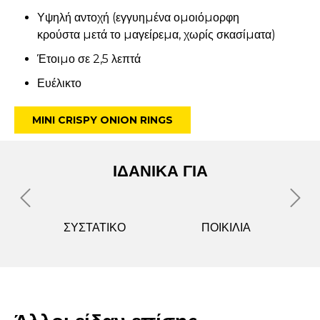
Υψηλή αντοχή (εγγυηµένα οµοιόµορφη
κρούστα µετά το µαγείρεµα, χωρίς σκασίµατα)
Έτοιµο σε 2,5 λεπτά
Ευέλικτο
MINI CRISPY ONION RINGS
ΙΔΑΝΙΚΑ ΓΙΑ
ΣΥΣΤΑΤΙΚΟ
ΠΟΙΚΙΛΙΑ