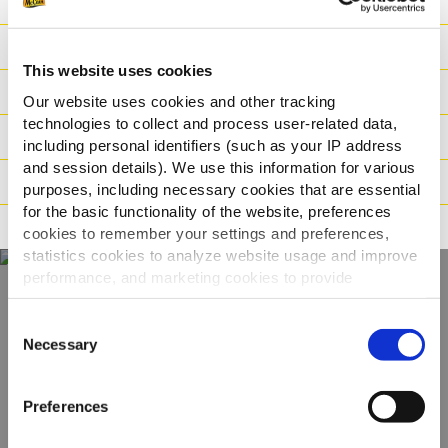
Πλεονεκτήματα
Θρεπτικές Αξίες
This website uses cookies
Συστατικά
Our website uses cookies and other tracking
technologies to collect and process user-related data,
Βάρος / Logistics
including personal identifiers (such as your IP address
and session details). We use this information for various
Οδηγίες μαγειρέματος
purposes, including necessary cookies that are essential
for the basic functionality of the website, preferences
Πιστοποιήσεις
cookies to remember your settings and preferences,
statistics cookies to analyze website usage and improve
performance, and marketing cookies to provide
personalized content and advertising.
Ανακαλύψτε την
Consent
By clicking 'Allow all cookies', you consent to the use of
Necessary
Selection
πλήρη γκάμα μας
all cookies. If you'd like to customize your preferences,
you can do so by clicking the options below and selecting
Preferences
'Allow selection.'
ΠΡΟΒΟΛΉ ΠΡΟΪΌΝΤΩΝ