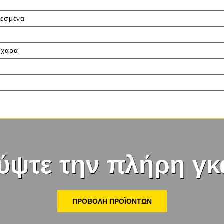
ρεσμένα
κχαρα
ύψτε την πλήρη γκ
ΠΡΟΒΟΛΉ ΠΡΟΪΌΝΤΩΝ