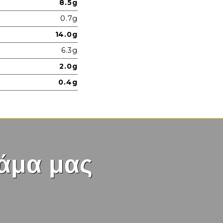
8.5g
0.7g
14.0g
6.3g
2.0g
0.4g
άμα μας