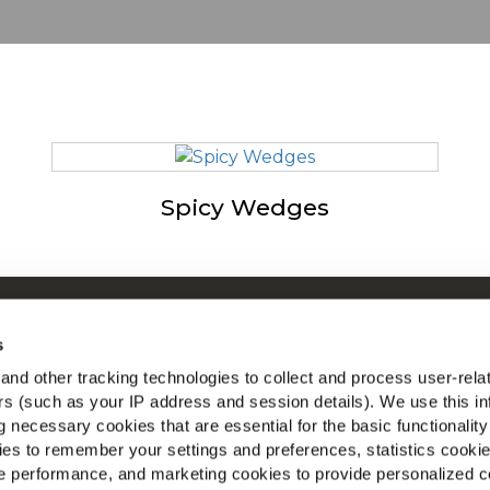
Spicy Wedges
ικά με τη McCain
Η McCa
s
n by Our Roots
Δείτε ό
nd other tracking technologies to collect and process user-rela
 εργασίας
ers (such as your IP address and session details). We use this in
Βρείτε 
 Ερωτήσεις
 necessary cookies that are essential for the basic functionality
es to remember your settings and preferences, statistics cooki
 performance, and marketing cookies to provide personalized c