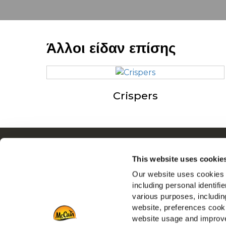
Άλλοι είδαν επίσης
Crispers
Περιήγηση
Σχετ
This website uses cookie
Προϊόντα
Drive
Our website uses cookies a
Συνταγες
Θέσεις
including personal identifi
Κατηγορία
Συχνές
various purposes, including
Έμπνευση
website, preferences cooki
Downloads
website usage and improve