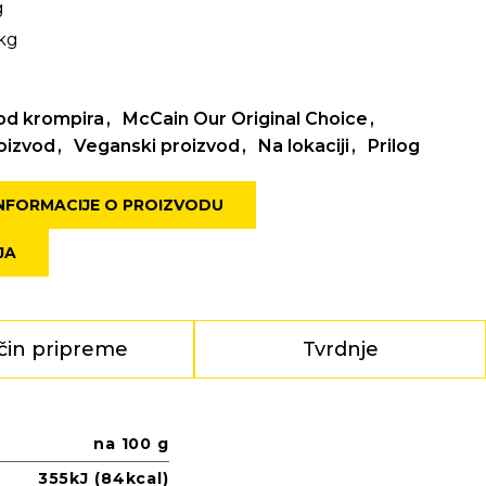
g
 kg
 od krompira
McCain Our Original Choice
oizvod
Veganski proizvod
Na lokaciji
Prilog
NFORMACIJE O PROIZVODU
JA
čin pripreme
Tvrdnje
na 100 g
355kJ (84kcal)