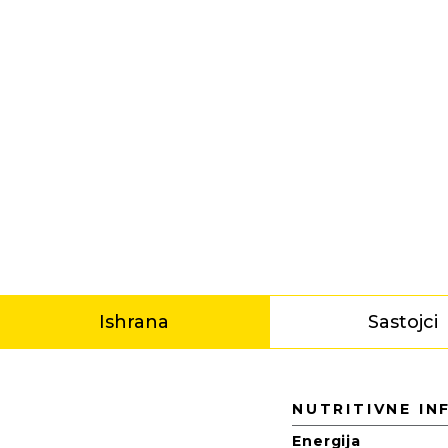
Ishrana
Sastojci
Ishrana
NUTRITIVNE IN
Energija