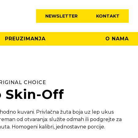
NEWSLETTER
KONTAKT
PREUZIMANJA
O NAMA
RIGINAL CHOICE
 Skin-Off
thodno kuvani. Privlačna žuta boja uz lep ukus
eman od otvaranja: služite odmah ili podgrejte za
uta. Homogeni kalibri, jednostavne porcije.