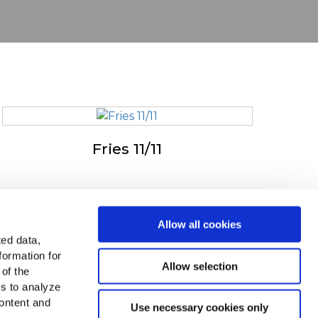
Fries 11/11
in u Evropi
Allow all cookies
ted data,
ledajte sve zemlje
formation for
Allow selection
 of the
ađi nas
es to analyze
ontent and
Use necessary cookies only