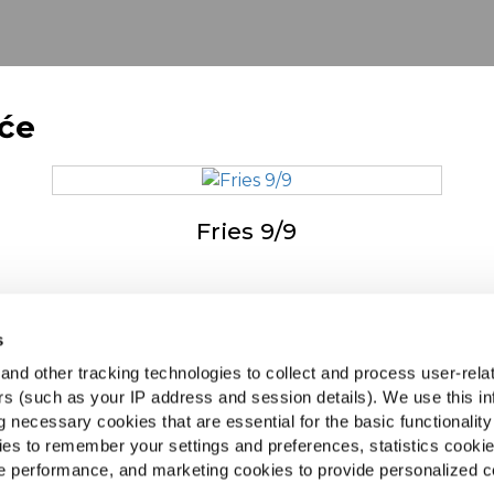
eće
Fries 9/9
s
ven by Our Roots
McCa
nd other tracking technologies to collect and process user-rela
na mesta
Pog
ers (such as your IP address and session details). We use this in
o postavljana pitanja
 necessary cookies that are essential for the basic functionality
Pron
es to remember your settings and preferences, statistics cooki
 performance, and marketing cookies to provide personalized c