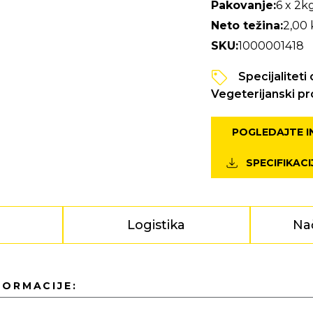
Pakovanje:
6 x 2k
Neto težina:
2,00
SKU:
1000001418
Specijaliteti
Vegeterijanski pr
POGLEDAJTE I
SPECIFIKACI
Logistika
Na
FORMACIJE: