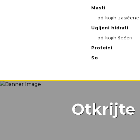
Masti
od kojih zasićene
Ugljeni hidrati
od kojih šećeri
Proteini
So
Otkrijt