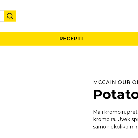
RECEPTI
MCCAIN OUR O
Potato
Mali krompiri, pre
krompira. Uvek spr
samo nekoliko min