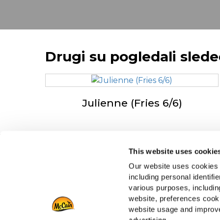
Drugi su pogledali sled
Julienne (Fries 6/6)
This website uses cookie
Dri
Navigacija
Our website uses cookies a
Rad
Proizvodi
including personal identifi
Čest
Recepti
various purposes, including
Robna marka
website, preferences cooki
Inspiracija
website usage and improve