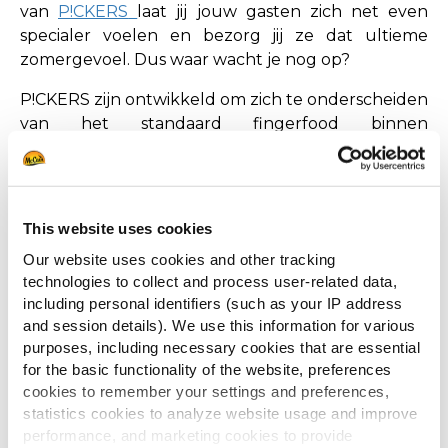
van
P!CKERS
laat jij jouw gasten zich net even
specialer voelen en bezorg jij ze dat ultieme
zomergevoel. Dus waar wacht je nog op?
P!CKERS zijn ontwikkeld om zich te onderscheiden
van het standaard fingerfood binnen
horecazaken. Het zijn stuk voor stuk de
borrelhapjes waar jij en je gasten alleen maar van
durven te dromen op een hete zomerdag. Met
een breed assortiment aan bijzonder lekkere bites
This website uses cookies
is er voor ieder wat wils. Van de hete
Red Hot Chilli
Our website uses cookies and other tracking
Peppers
en
Spicy Chicken Wings
tot de
technologies to collect and process user-related data,
cheesy
Breaded Mozzarella Sticks
en
Camembert
including personal identifiers (such as your IP address
Bites
: er vallen alleen maar goede keuzes te
and session details). We use this information for various
maken.
purposes, including necessary cookies that are essential
for the basic functionality of the website, preferences
De ideale borrelplank alvast inrichten, terwijl jouw
cookies to remember your settings and preferences,
gasten nog lekker liggen te bruinbakken op het
statistics cookies to analyze website usage and improve
strand, is een pittige uitdaging voor jou als
performance, and marketing cookies to provide