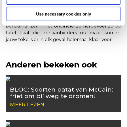
handomdraai gepiept. Er staat jou slechts één ding
te doen: de borrelhapjes van McCain óók op jouw
Use necessary cookies only
horecaplek laten shinen. Gemakkelijk en snel in
bereiding, zet jij het originele zomergevoel zo op
tafel. Laat die zonaanbidders nu maar komen;
jouw toko is er in elk geval helemaal klaar voor.
Anderen bekeken ook
BLOG: Soorten patat van McCain:
friet om bij weg te dromen!
MEER LEZEN