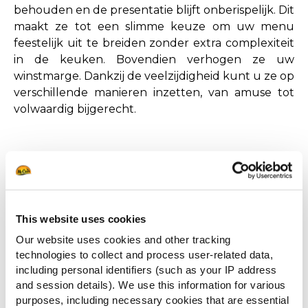
behouden en de presentatie blijft onberispelijk. Dit
maakt ze tot een slimme keuze om uw menu
feestelijk uit te breiden zonder extra complexiteit
in de keuken. Bovendien verhogen ze uw
winstmarge. Dankzij de veelzijdigheid kunt u ze op
verschillende manieren inzetten, van amuse tot
volwaardig bijgerecht.
Creatieve
This website uses cookies
serveersuggesties voor de
Our website uses cookies and other tracking
technologies to collect and process user-related data,
feestdagen
including personal identifiers (such as your IP address
and session details). We use this information for various
purposes, including necessary cookies that are essential
Als u tijdens kerst wilt opvallen, is het slim om de