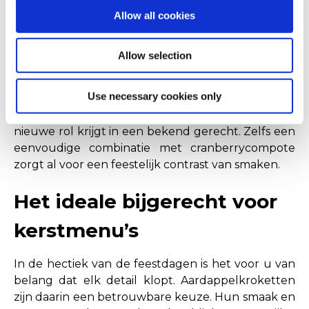
aardappelkroketje doorgesneden en gevuld met
Allow all cookies
een stukje gesmolten brie en afgewerkt met een
druppel honing vormt een onweerstaanbare
Allow selection
combinatie die perfect past in een kerstmenu.
Voor een meer klassieke benadering kunt u de
Use necessary cookies only
kroketjes serveren bij een rijk stoofgerecht of
naast carpaccio met pesto, zodat de aardappel een
nieuwe rol krijgt in een bekend gerecht. Zelfs een
eenvoudige combinatie met cranberrycompote
zorgt al voor een feestelijk contrast van smaken.
Het ideale bijgerecht voor
kerstmenu’s
In de hectiek van de feestdagen is het voor u van
belang dat elk detail klopt. Aardappelkroketten
zijn daarin een betrouwbare keuze. Hun smaak en