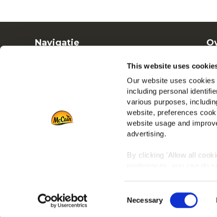
Navigatie
Ov
Producten
Ba
This website uses cookie
Recepten
Ve
Our website uses cookies a
Merken
including personal identifi
Inspiratie
various purposes, including
Downloads
website, preferences cooki
Contact
website usage and improve
advertising.
By clicking 'Allow all cook
preferences, you can do so
To learn more about our co
Consent
any time by clicking on the
Necessary
Selection