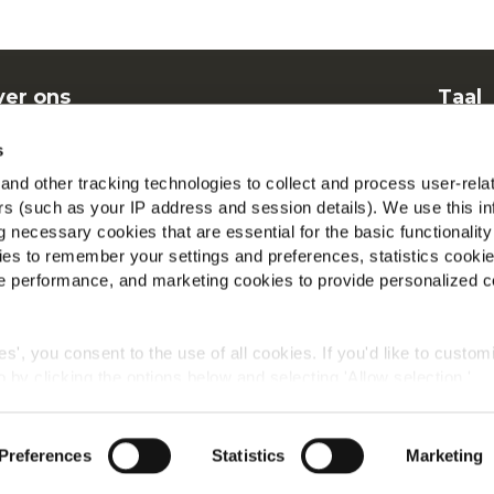
er ons
Taal
nen
Dut
s
elgestelde vragen
McCa
nd other tracking technologies to collect and process user-rela
ers (such as your IP address and session details). We use this in
Beki
 necessary cookies that are essential for the basic functionality
es to remember your settings and preferences, statistics cooki
Vind 
 performance, and marketing cookies to provide personalized c
ies', you consent to the use of all cookies. If you'd like to custo
 by clicking the options below and selecting 'Allow selection.'
Wereldwijd privacybeleid
Wettelijke informatie
Cookies
okies, click on "Show details." You can withdraw or modify your
 "Cookies" link in the footer of the page.
©2026 McCain® Foods Limited | All rights reserved
Preferences
Statistics
Marketing