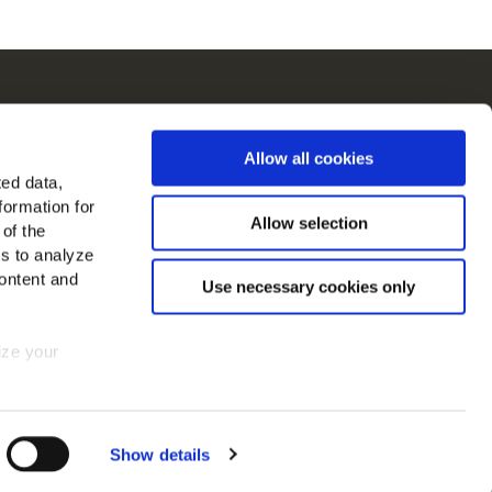
ch
Allow all cookies
in in Europa
ted data,
formation for
jk alle landen
Allow selection
 of the
es to analyze
ons op
ontent and
Use necessary cookies only
mize your
 consent at
Show details