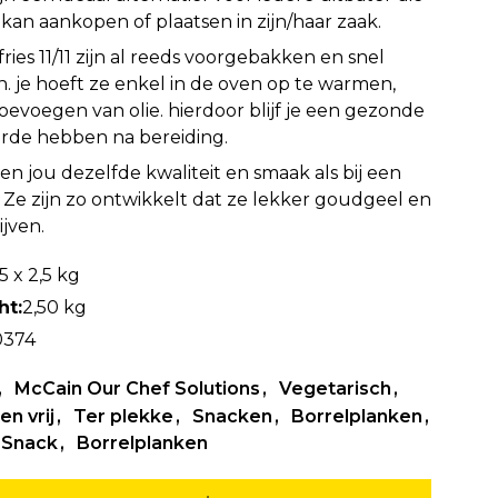
 kan aankopen of plaatsen in zijn/haar zaak.
ries 11/11 zijn al reeds voorgebakken en snel
. je hoeft ze enkel in de oven op te warmen,
oevoegen van olie. hierdoor blijf je een gezonde
rde hebben na bereiding.
en jou dezelfde kwaliteit en smaak als bij een
t. Ze zijn zo ontwikkelt dat ze lekker goudgeel en
ijven.
5 x 2,5 kg
ht:
2,50 kg
0374
McCain Our Chef Solutions
Vegetarisch
en vrij
Ter plekke
Snacken
Borrelplanken
Snack
Borrelplanken