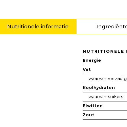
Nutritionele informatie
Ingrediënt
Nutritionele informatie
NUTRITIONELE 
Energie
Vet
waarvan verzadi
Koolhydraten
waarvan suikers
Eiwitten
Zout