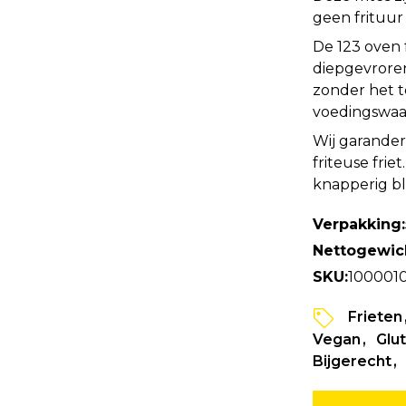
geen frituur
De 123 oven f
diepgevroren
zonder het t
voedingswaa
Wij garander
friteuse frie
knapperig bl
Verpakking:
Nettogewic
SKU:
100001
Frieten
Vegan
Glut
Bijgerecht