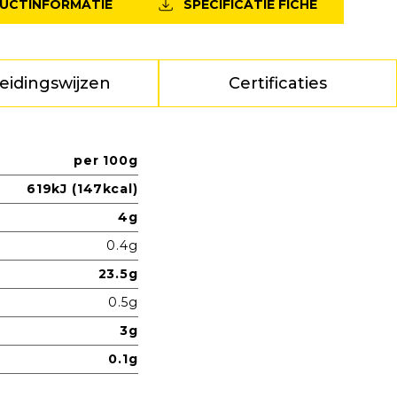
DUCTINFORMATIE
SPECIFICATIE FICHE
eidingswijzen
Certificaties
per 100g
619kJ (147kcal)
4g
0.4g
23.5g
0.5g
3g
0.1g