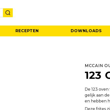
RECEPTEN
DOWNLOADS
MCCAIN O
123 
De 123 oven f
gelijk aan d
en hebben he
Deze frites z