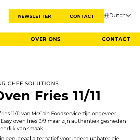
Dutch
NEWSLETTER
CONTACT
OVER ONS
CONTACT
UR CHEF SOLUTIONS
Oven Fries 11/11
ries 11/11 van McCain Foodservice zijn ongeveer
e Easy oven fries 9/9 maar zijn authentiek gesneden
erlijk van smaak.
ijn een ideaal alternatief voor iedere uitbater die