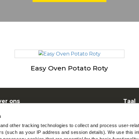
Easy Oven Potato Roty
er ons
Taal
nen
Dut
s
elgestelde vragen
McCa
nd other tracking technologies to collect and process user-rela
ers (such as your IP address and session details). We use this in
Beki