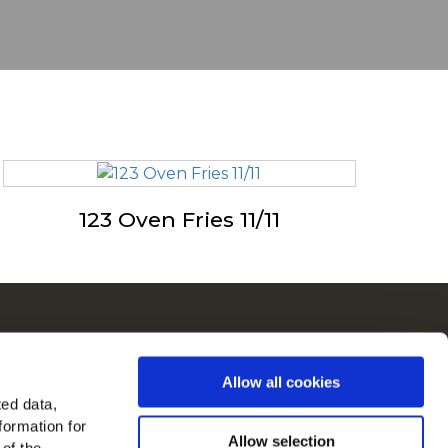
123 Oven Fries 11/11
ch
Allow all cookies
in in Europa
ted data,
formation for
jk alle landen
Allow selection