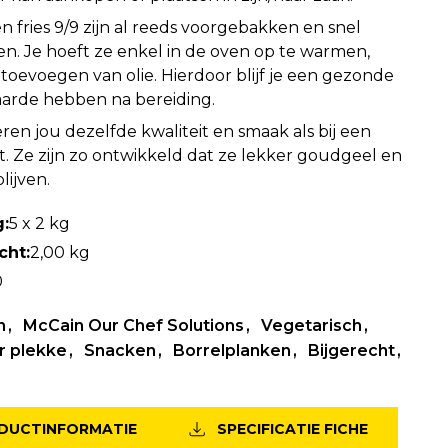
n fries 9/9 zijn al reeds voorgebakken en snel
n. Je hoeft ze enkel in de oven op te warmen,
toevoegen van olie. Hierdoor blijf je een gezonde
arde hebben na bereiding.
ren jou dezelfde kwaliteit en smaak als bij een
iet. Ze zijn zo ontwikkeld dat ze lekker goudgeel en
lijven.
:
5 x 2 kg
cht:
2,00 kg
0
n
McCain Our Chef Solutions
Vegetarisch
r plekke
Snacken
Borrelplanken
Bijgerecht
ODUCTINFORMATIE
SPECIFICATIE FICHE