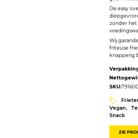
De easy ove
diepgevrore
zonder het 
voedingswa
Wij garande
friteuse fr
knapperig b
Verpakking
Nettogewi
SKU:
79160
Friete
Vegan
Te
Snack
ZIE PR