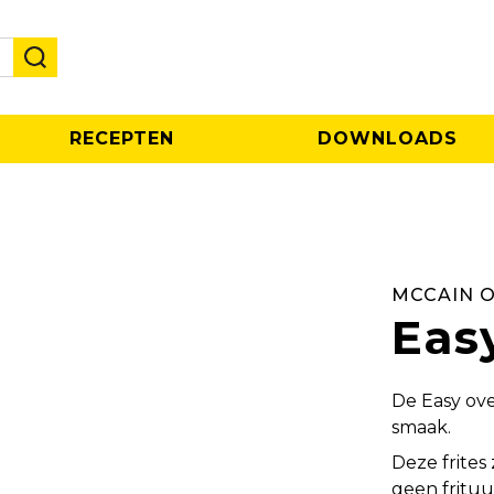
RECEPTEN
DOWNLOADS
MCCAIN 
Eas
De Easy ove
smaak.
Deze frites 
geen frituu