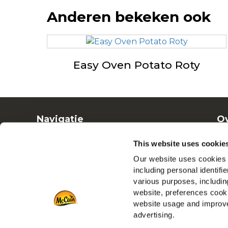
Anderen bekeken ook
Easy Oven Potato Roty
Navigatie
Ov
Producten
Ba
This website uses cookie
Recepten
Ve
Our website uses cookies a
Merken
including personal identifi
Inspiratie
various purposes, including
Downloads
website, preferences cooki
Contact
website usage and improve
advertising.