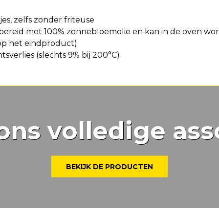
s, zelfs zonder friteuse
bereid met 100% zonnebloemolie en kan in de oven w
op het eindproduct)
sverlies (slechts 9% bij 200°C)
ons volledige ass
BEKIJK DE PRODUCTEN