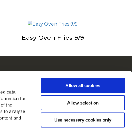
Easy Oven Fries 9/9
ch
Allow all cookies
in in Europa
ted data,
formation for
jk alle landen
Allow selection
 of the
es to analyze
ons op
ontent and
Use necessary cookies only