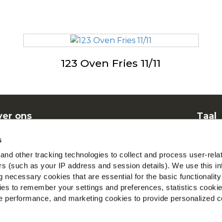
123 Oven Fries 11/11
er ons
Taal
nen
Dut
s
elgestelde vragen
McCa
nd other tracking technologies to collect and process user-rela
ers (such as your IP address and session details). We use this in
Beki
 necessary cookies that are essential for the basic functionality
es to remember your settings and preferences, statistics cooki
Vind 
 performance, and marketing cookies to provide personalized c