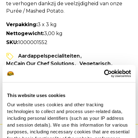
te verhogen dankzij de veelzijdigheid van onze
Purée / Mashed Potato.
Verpakking:
3 x 3 kg
Nettogewicht:
3,00 kg
SKU:
1000001552
Aardappelspecialiteiten
McCain Our Chef Solutions
Vegetarisch
Ter plekke
Speciale momenten
Bijgerecht
Ingrediënt
ZIE PRODUCTINFORMATIE
This website uses cookies
Our website uses cookies and other tracking
SPECIFICATIE FICHE
technologies to collect and process user-related data,
including personal identifiers (such as your IP address
and session details). We use this information for various
Voordeel
purposes, including necessary cookies that are essential