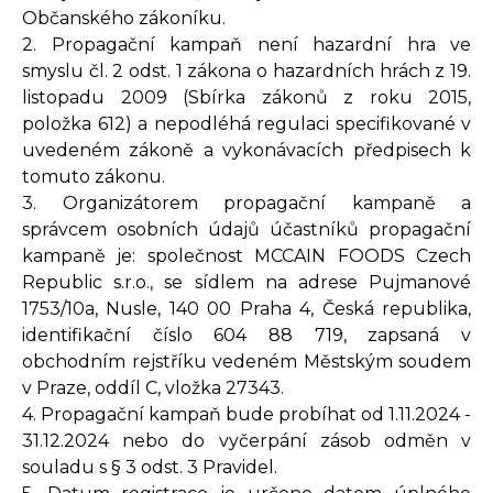
Občanského zákoníku.
2. Propagační kampaň není hazardní hra ve
smyslu čl. 2 odst. 1 zákona o hazardních hrách z 19.
listopadu 2009 (Sbírka zákonů z roku 2015,
položka 612) a nepodléhá regulaci specifikované v
uvedeném zákoně a vykonávacích předpisech k
tomuto zákonu.
3. Organizátorem propagační kampaně a
správcem osobních údajů účastníků propagační
kampaně je: společnost MCCAIN FOODS Czech
Republic s.r.o., se sídlem na adrese Pujmanové
1753/10a, Nusle, 140 00 Praha 4, Česká republika,
identifikační číslo 604 88 719, zapsaná v
obchodním rejstříku vedeném Městským soudem
v Praze, oddíl C, vložka 27343.
4. Propagační kampaň bude probíhat od 1.11.2024 -
31.12.2024 nebo do vyčerpání zásob odměn v
souladu s § 3 odst. 3 Pravidel.