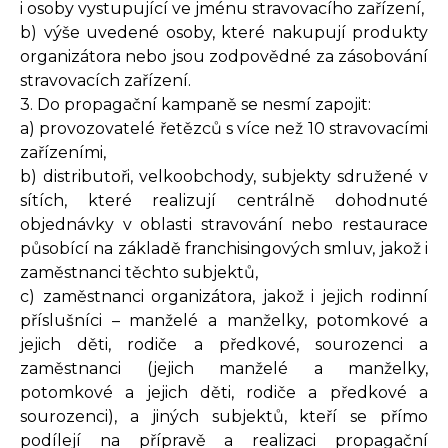
i osoby vystupující ve jménu stravovacího zařízení,
b) výše uvedené osoby, které nakupují produkty
organizátora nebo jsou zodpovědné za zásobování
stravovacích zařízení.
3. Do propagační kampaně se nesmí zapojit:
a) provozovatelé řetězců s více než 10 stravovacími
zařízeními,
b) distributoři, velkoobchody, subjekty sdružené v
sítích, které realizují centrálně dohodnuté
objednávky v oblasti stravování nebo restaurace
působící na základě franchisingových smluv, jakož i
zaměstnanci těchto subjektů,
c) zaměstnanci organizátora, jakož i jejich rodinní
příslušníci – manželé a manželky, potomkové a
jejich děti, rodiče a předkové, sourozenci a
zaměstnanci (jejich manželé a manželky,
potomkové a jejich děti, rodiče a předkové a
sourozenci), a jiných subjektů, kteří se přímo
podílejí na přípravě a realizaci propagační