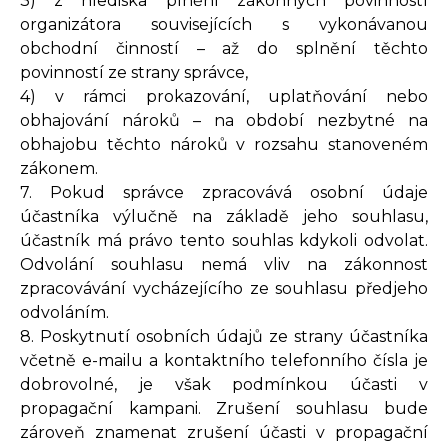
3) z hlediska plnění zákonných povinností
organizátora souvisejících s vykonávanou
obchodní činností – až do splnění těchto
povinností ze strany správce,
4) v rámci prokazování, uplatňování nebo
obhajování nároků – na období nezbytné na
obhajobu těchto nároků v rozsahu stanoveném
zákonem.
7. Pokud správce zpracovává osobní údaje
účastníka výlučně na základě jeho souhlasu,
účastník má právo tento souhlas kdykoli odvolat.
Odvolání souhlasu nemá vliv na zákonnost
zpracovávání vycházejícího ze souhlasu předjeho
odvoláním.
8. Poskytnutí osobních údajů ze strany účastníka
včetně e-mailu a kontaktního telefonního čísla je
dobrovolné, je však podmínkou účasti v
propagační kampani. Zrušení souhlasu bude
zároveň znamenat zrušení účasti v propagační