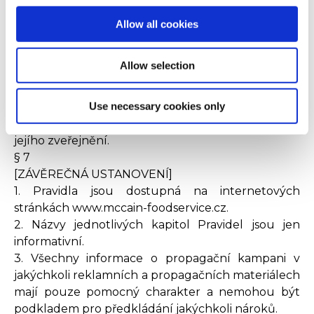
2. Organizátor se zavazuje, že v případě změn
Pravidel tyto změny nebudou mít vliv na již nabytá
Allow all cookies
práva účastníků a nezmění podmínky propagační
kampaně k horšímu. V případě změn Pravidel
Allow selection
bude organizátor o této skutečnosti účastníky
informovat zveřejněním příslušné informace na
Use necessary cookies only
internetové stránce uvedené v § 7 odst. 1.
Upravená verze Pravidel je platná od okamžiku
jejího zveřejnění.
§ 7
[ZÁVĚREČNÁ USTANOVENÍ]
1. Pravidla jsou dostupná na internetových
stránkách www.mccain-foodservice.cz.
2. Názvy jednotlivých kapitol Pravidel jsou jen
informativní.
3. Všechny informace o propagační kampani v
jakýchkoli reklamních a propagačních materiálech
mají pouze pomocný charakter a nemohou být
podkladem pro předkládání jakýchkoli nároků.