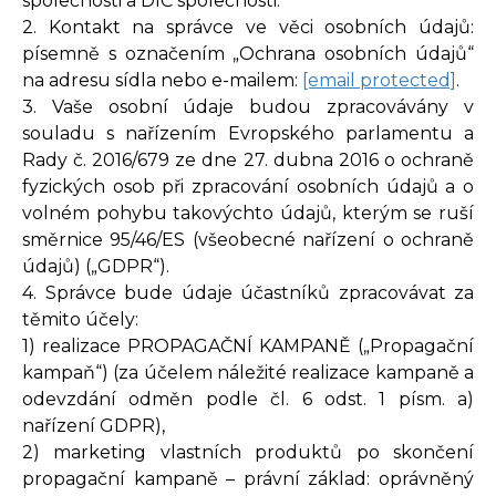
společnosti a DIČ společnosti.
2. Kontakt na správce ve věci osobních údajů:
písemně s označením „Ochrana osobních údajů“
na adresu sídla nebo e-mailem:
[email protected]
.
3. Vaše osobní údaje budou zpracovávány v
souladu s nařízením Evropského parlamentu a
Rady č. 2016/679 ze dne 27. dubna 2016 o ochraně
fyzických osob při zpracování osobních údajů a o
volném pohybu takovýchto údajů, kterým se ruší
směrnice 95/46/ES (všeobecné nařízení o ochraně
údajů) („GDPR“).
4. Správce bude údaje účastníků zpracovávat za
těmito účely:
1) realizace PROPAGAČNÍ KAMPANĚ („Propagační
kampaň“) (za účelem náležité realizace kampaně a
odevzdání odměn podle čl. 6 odst. 1 písm. a)
nařízení GDPR),
2) marketing vlastních produktů po skončení
propagační kampaně – právní základ: oprávněný