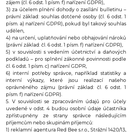
zájem (čl. 6 odst. 1 písm. f) nařízení GDPR),
3) za účelem plnění dohody o zasílání bulletinu –
právní základ: souhlas dotčené osoby (čl. 6 odst. 1
písm. a) nařízení GDPR), pokud byl takový souhlas
udělen,
4) na určení, uplatňování nebo obhajování nároků
(právní základ: čl. 6 odst. 1 písm. f) nařízení GDPR),
5) v souvislosti s vedením účetnictví a daňových
podkladů – pro splnění zákonné povinnosti podle
čl. 6 odst. 1 písm. c) nařízení GDPR,
6) interní potřeby správce, například statistiky a
interní výkazy, které jsou realizací našeho
oprávněného zájmu (právní základ: čl. 6 odst. 1
písm. f) nařízení GDPR).
5. V souvislosti se zpracováním údajů pro účely
uvedené v odst. 4 budou osobní údaje účastníka
zpřístupněny ze strany správce následujícím
příjemcům nebo skupinám příjemců:
1) reklamní agentura Red Bee s.r.o., Strážní 1420/13,