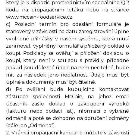
který je k dispozici prostřednictvím speciálního QR
kódu na propagačním letáku nebo na stránce
www.mccain-foodservice.cz.
c) Poslední termín pro odeslání formuláře je
stanovený v závislosti na datu zaregistrování úplně
vyplněné přihlášky v našem systému, která musí
zahrnovat: vyplněný formulář a přiložený doklad o
koupi. Podklady se ověřují a přiložení dokladu o
koupi, který není v souladu s pravidly, případně
pokud jsou důležité údaje na něm nečitelné, bude
mít za následek jeho neplatnost. Údaje musí být
úplné a dokumenty musí být čitelné.
d) Po ověření bude kupujícího kontaktovat
zástupce společnosti McCain, na jehož email
účastník zašle doklad o zakoupení výrobků
(fakturu nebo dodací list), informaci o vybrané
odměně a poté se dohodno na doručení odměny
(dále jen „Odměna“).
2. V rámci propagační kampaně můžete v závislosti