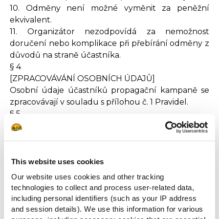
10. Odměny není možné vyměnit za peněžní
ekvivalent.
11. Organizátor nezodpovídá za nemožnost
doručení nebo komplikace při přebírání odměny z
důvodů na straně účastníka.
§ 4
[ZPRACOVÁVÁNÍ OSOBNÍCH ÚDAJŮ]
Osobní údaje účastníků propagační kampaně se
zpracovávají v souladu s přílohou č. 1 Pravidel.
§ 5
[PRAVIDLA PŘI VYŘIZOVÁNÍ STÍŽNOSTÍ]
1 Stížnosti se budou posuzovat na základě těchto
Pravidel.
2. Stížnosti týkající se propagační kampaně je
This website uses cookies
možné zasílat pouze písemně, v opačném případě
Our website uses cookies and other tracking
nebudou platné, a to na adresu společnosti –
technologies to collect and process user-related data,
McCain Foods Czech Republic s.r.o., Pujmanové
including personal identifiers (such as your IP address
1753/10a, 140 00 Praha 4 s poznámkou „Stížnosti –
and session details). We use this information for various