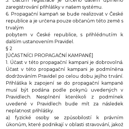
5. Datum registrace je určeno datem úplného
zaregistrování přihlášky v našem systému.
6. Propagační kampaň se bude realizovat v České
republice a je určena pouze občanům této země s
trvalým
pobytem v České republice, s přihlédnutím k
dalším ustanovením Pravidel.
§ 2
[ÚČASTNÍCI PROPAGAČNÍ KAMPANĚ]
1. Účast v této propagační kampani je dobrovolná.
Účast v této propagační kampani je podmíněna
dodržováním Pravidel po celou dobu jejího trvání.
Přihláška k zapojení se do propagační kampaně
musí být podána podle pokynů uvedených v
Pravidlech. Nesplnění kterékoli z podmínek
uvedené v Pravidlech bude mít za následek
neplatnost přihlášky.
a) fyzické osoby se způsobilostí k právním
úkonům, které podnikají v oblasti stravování, jakož