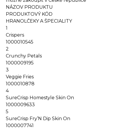
možné zakoupit v České republice
NÁZOV PRODUKTU
PRODUKTOVÝ KÓD
HRANOLČEKY A ŠPECIALITY
1
Crispers
1000010545
2
Crunchy Petals
1000009195
3
Veggie Fries
1000010878
4
SureCrisp Homestyle Skin On
1000009633
5
SureCrisp Fry’N Dip Skin On
1000007741