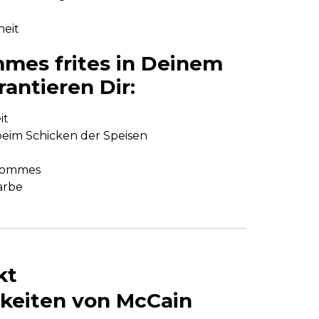
heit
mes frites in Deinem
antieren Dir:
it
beim Schicken der Speisen
 Pommes
arbe
akt
keiten von McCain