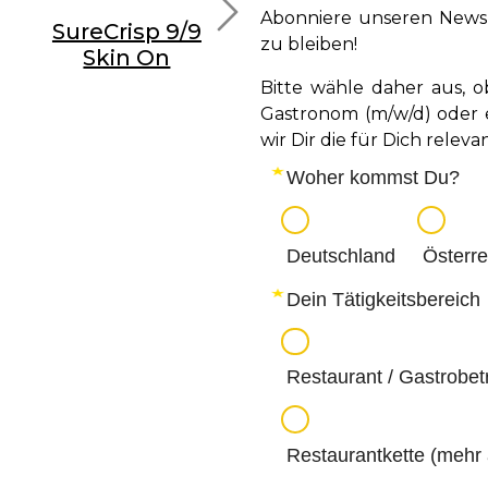
Abonniere unseren News
SureCrisp 9/9
SureCrisp
Su
zu bleiben!
Skin On
Crinkle
Bitte wähle daher aus, o
Gastronom (m/w/d) oder e
wir Dir die für Dich rele