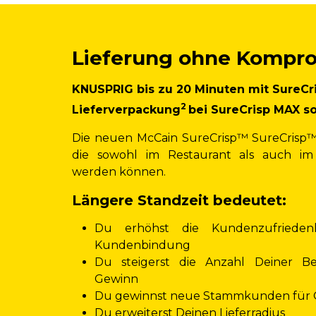
Lieferung ohne Kompr
KNUSPRIG
bis zu 20 Minuten mit SureCri
2
Lieferverpackung
bei SureCrisp MAX so
Die neuen McCain SureCrisp™ SureCrisp™
die sowohl im Restaurant als auch im 
werden können.
Längere Standzeit bedeutet:
Du erhöhst die Kundenzufriedenh
Kundenbindung
Du steigerst die Anzahl Deiner B
Gewinn
Du gewinnst neue Stammkunden für 
Du erweiterst Deinen Lieferradius