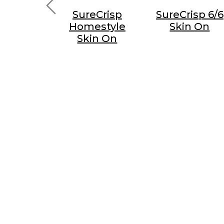
eCrisp
SureCrisp
SureCrisp 6/6
 14mm
Homestyle
Skin On
inOn
Skin On