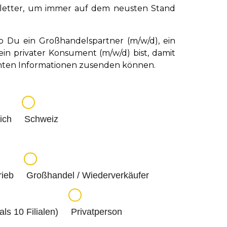
letter, um immer auf dem neusten Stand
reCrisp 6/6
SureCrisp 9/9
SureCris
Fry'n Dip 
On
b Du ein Großhandelspartner (m/w/d), ein
in privater Konsument (m/w/d) bist, damit
vanten Informationen zusenden können.