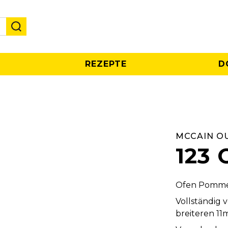
REZEPTE
D
MCCAIN O
123 
Ofen Pommes 
​​​Vollständ
breiteren 11