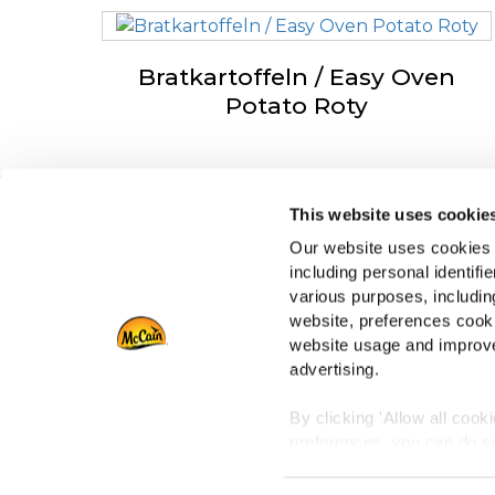
Bratkartoffeln / Easy Oven
Potato Roty
This website uses cookie
Navigation
Über 
Our website uses cookies a
Produkte
Unsere 
including personal identifi
Rezepte
Karrier
various purposes, including
Marken
Fragen
website, preferences cooki
Inspiration
zur En
website usage and improve
advertising.
Kontakt
By clicking 'Allow all cook
preferences, you can do so
Globale Date
To learn more about our co