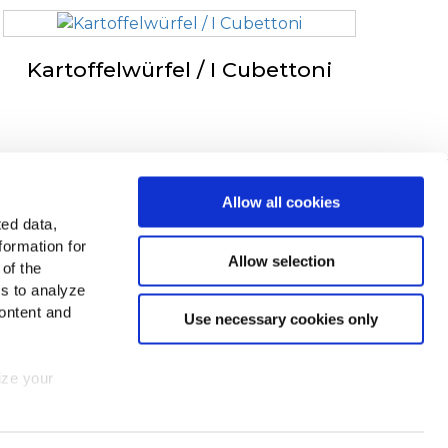
Kartoffelwürfel / I Cubettoni
cCain in Europa
Allow all cookies
ted data,
Alle Länder anzeigen
formation for
Allow selection
 of the
cCain auf
es to analyze
ontent and
Use necessary cookies only
mize your
ns
Cookies
 consent at