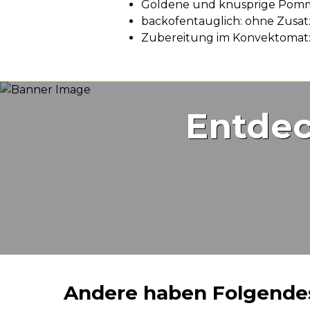
Produktvorteile
Goldene und knusprige Pomm
backofentauglich: ohne Zusatz
Zubereitung im Konvektomat: 
Entdec
Andere haben Folgende