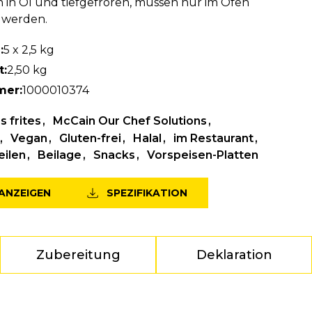
in Öl und tiefgefroren, müssen nur im Ofen
 werden.
:
5 x 2,5 kg
t:
2,50 kg
mer:
1000010374
 frites
McCain Our Chef Solutions
Vegan
Gluten-frei
Halal
im Restaurant
eilen
Beilage
Snacks
Vorspeisen-Platten
ANZEIGEN
SPEZIFIKATION
Zubereitung
Deklaration