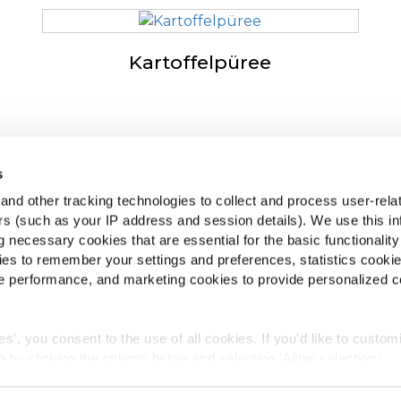
Kartoffelpüree
s
McCain
M
nd other tracking technologies to collect and process user-rela
Wurzeln sind unser Antrieb
ers (such as your IP address and session details). We use this in
e
 necessary cookies that are essential for the basic functionality
M
 & Antworten
es to remember your settings and preferences, statistics cooki
dkunden-Webseite wechseln
 performance, and marketing cookies to provide personalized c
ies', you consent to the use of all cookies. If you'd like to custo
 by clicking the options below and selecting 'Allow selection.'
nschutzrichtlinie
Impressum & Disclaimer
Terms & Conditio
okies, click on "Show details." You can withdraw or modify your