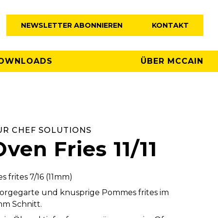
NEWSLETTER ABONNIEREN
KONTAKT
OWNLOADS
ÜBER MCCAIN
UR CHEF SOLUTIONS
Oven Fries 11/11
frites 7/16 (11mm)
ig vorgegarte und knusprige Pommes frites im
mm Schnitt.