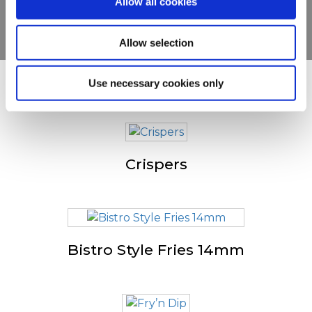
Allow all cookies
KATSO TUOTTEET
Allow selection
Use necessary cookies only
Muut katsoivat myös
Crispers
Bistro Style Fries 14mm