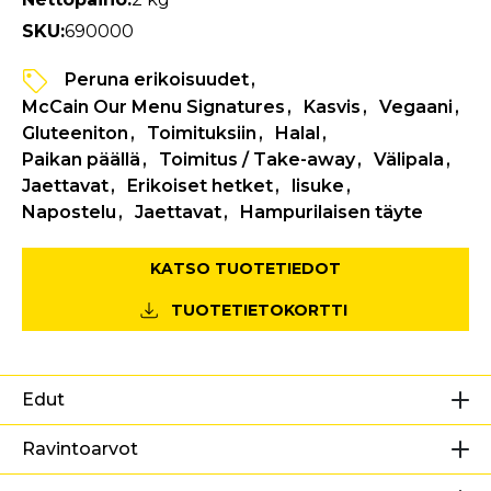
SKU:
690000
Peruna erikoisuudet
McCain Our Menu Signatures
Kasvis
Vegaani
Gluteeniton
Toimituksiin
Halal
Paikan päällä
Toimitus / Take-away
Välipala
Jaettavat
Erikoiset hetket
lisuke
Napostelu
Jaettavat
Hampurilaisen täyte
KATSO TUOTETIEDOT
TUOTETIETOKORTTI
Edut
Ravintoarvot