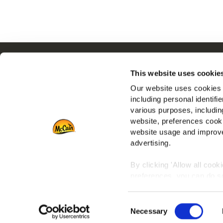
Navigation
Q
This website uses cookie
Produits
N
Our website uses cookies a
Recettes
E
including personal identifi
Marques
R
various purposes, including
Inspiration
N
website, preferences cooki
Téléchargements
F
website usage and improve
advertising.
Nous contacter
By clicking 'Allow all cook
preferences, you can do so
To learn more about our co
Consent
any time by clicking on the
Necessary
Selection