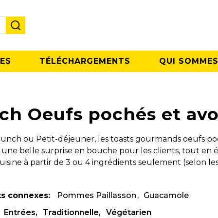
ES
TÉLÉCHARGEMENTS
QUI SOMMES
ch Oeufs pochés et av
nch ou Petit-déjeuner, les toasts gourmands oeufs po
ne belle surprise en bouche pour les clients, tout en é
cuisine à partir de 3 ou 4 ingrédients seulement (selon l
ts connexes:
Pommes Paillasson
Guacamole
Entrées
Traditionnelle
Végétarien