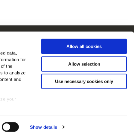
Cain en Europe
Allow all cookies
Voir tous les pays
ted data,
formation for
ouvez-nous sur
Allow selection
 of the
es to analyze
ontent and
Use necessary cookies only
mize your
 consent at
Show details