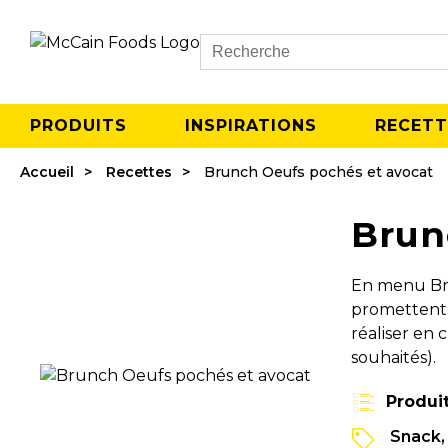
Search
PRODUITS
INSPIRATIONS
RECETT
Accueil
Recettes
Brunch Oeufs pochés et avocat
Brun
En menu Bru
promettent u
réaliser en 
souhaités).
Produi
Snack