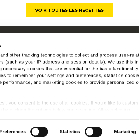
VOIR TOUTES LES RECETTES
ui sommes-nous
Mc
s
os racines nous engagent
nd other tracking technologies to collect and process user-rela
space Agriculteurs
ers (such as your IP address and session details). We use this in
Tr
ecrutement
 necessary cookies that are essential for the basic functionality
ews
es to remember your settings and preferences, statistics cooki
AQ
 performance, and marketing cookies to provide personalized c
ies', you consent to the use of all cookies. If you'd like to custo
 by clicking the options below and selecting 'Allow selection.'
Politique de confidentialité
Conditions générales
Cookies
okies, click on "Show details." You can withdraw or modify your
 "Cookies" link in the footer of the page.
©2026 McCain® Foods Limited | All rights reserved
Preferences
Statistics
Marketing