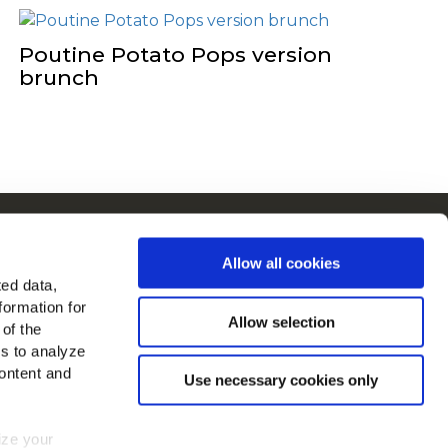
Poutine Potato Pops version
brunch
Cain en Europe
Allow all cookies
Voir tous les pays
ted data,
formation for
ouvez-nous sur
Allow selection
 of the
es to analyze
ontent and
Use necessary cookies only
mize your