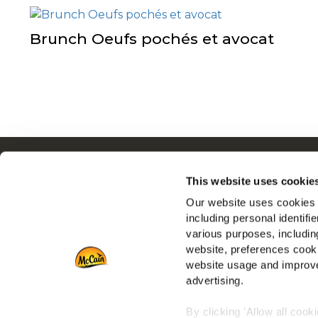
Brunch Oeufs pochés et avocat
Navigation
Q
This website uses cookie
Produits
N
Our website uses cookies a
Recettes
E
including personal identifi
Marques
R
various purposes, including
Inspiration
N
website, preferences cooki
Téléchargements
F
website usage and improve
advertising.
Nous contacter
By clicking 'Allow all cook