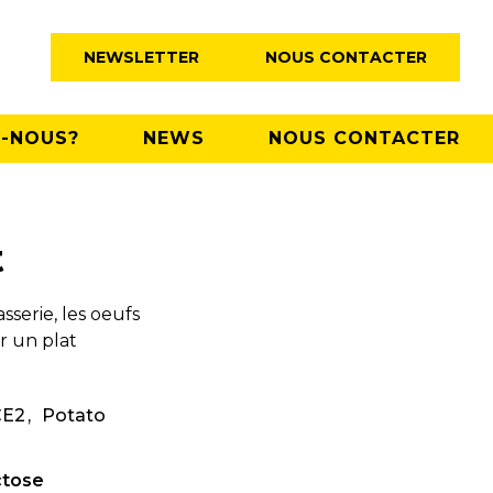
NEWSLETTER
NOUS CONTACTER
-NOUS?
NEWS
NOUS CONTACTER
t
serie, les oeufs
r un plat
CE2
Potato
ctose