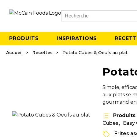
Search
PRODUITS
INSPIRATIONS
RECETT
Accueil
Recettes
Potato Cubes & Oeufs au plat
Potat
Simple, effic
aux plats se m
gourmand en 
Produits
Cubes
Easy 
Frites a