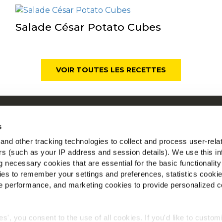
Salade César Potato Cubes
VOIR TOUTES LES RECETTES
ui sommes-nous
Mc
s
os racines nous engagent
nd other tracking technologies to collect and process user-rela
space Agriculteurs
ers (such as your IP address and session details). We use this in
Tr
ecrutement
 necessary cookies that are essential for the basic functionality
ews
es to remember your settings and preferences, statistics cooki
AQ
 performance, and marketing cookies to provide personalized c
ies', you consent to the use of all cookies. If you'd like to custo