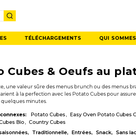
ES
TÉLÉCHARGEMENTS
QUI SOMMES
o Cubes & Oeufs au pla
ace, une valeur sûre des menus brunch ou des menus bras
arient à la perfection avec les Potato Cubes pour assure
quelques minutes.
 connexes:
Potato Cubes
Easy Oven Potato Cubes 
Cubes Bio
Country Cubes
ssaisonnées
Traditionnelle
Entrées
Snack
Sans la