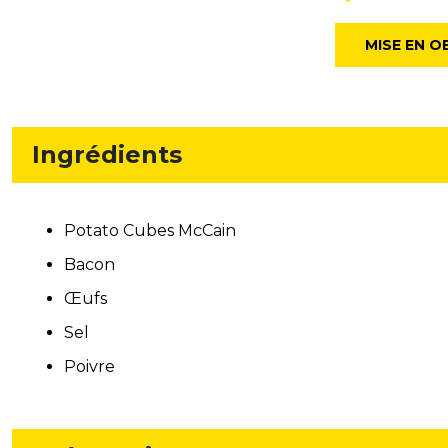
MISE EN O
Ingrédients
Potato Cubes McCain
Bacon
Œufs
Sel
Poivre