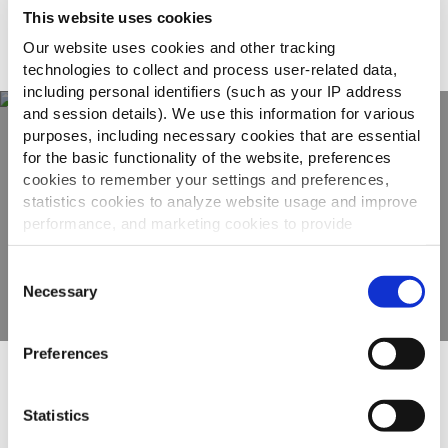
Surecrisp Crinkle
This website uses cookies
Our website uses cookies and other tracking
technologies to collect and process user-related data,
including personal identifiers (such as your IP address
and session details). We use this information for various
purposes, including necessary cookies that are essential
for the basic functionality of the website, preferences
Ανακαλύψτε την
cookies to remember your settings and preferences,
πλήρη γκάμα μας
statistics cookies to analyze website usage and improve
performance, and marketing cookies to provide
personalized content and advertising.
ΠΡΟΒΟΛΉ ΠΡΟΪΌΝΤΩΝ
Consent
By clicking 'Allow all cookies', you consent to the use of
Necessary
Selection
all cookies. If you'd like to customize your preferences,
you can do so by clicking the options below and selecting
Preferences
'Allow selection.'
To learn more about our cookies, click on "Show details."
Άλλοι είδαν επίσης
Statistics
You can withdraw or modify your consent at any time by
clicking on the "Cookies" link in the footer of the page.