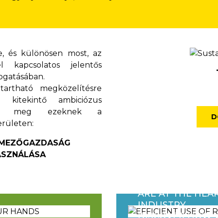
, és különösen most, az
el kapcsolatos jelentős
ogatásában.
artható megközelítésre
kitekintő ambiciózus
poztuk meg ezeknek a
D
erületen:
 MEZŐGAZDASÁG
ASZNÁLÁSA
TO CREATE SMA
SOLUTIONS FOR 
ARE AT THE HEA
INDUSTRY.
DISCOVER HOW 