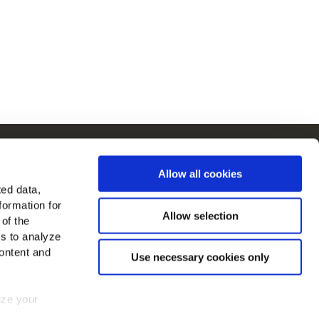
urópában
Allow all cookies
 ország megtekintése
ted data,
formation for
 minket
Allow selection
 of the
es to analyze
ontent and
Use necessary cookies only
mize your