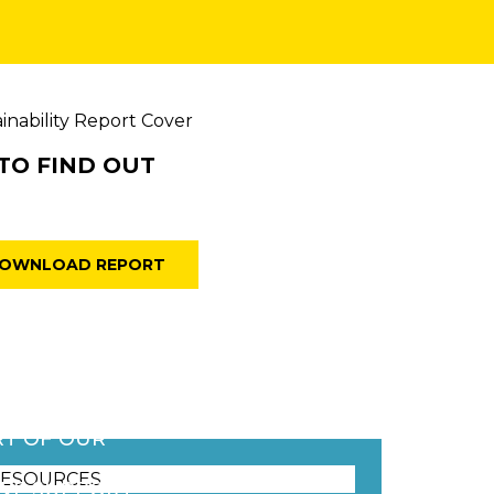
TO FIND OUT
OWNLOAD REPORT
RT FOOD
YOUR BUSINESS
RT OF OUR
WE SUPPORT