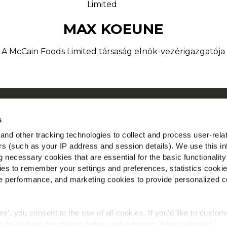
MAX KOEUNE
A McCain Foods Limited társaság elnök-vezérigazgatója
n by Our Roots
McCain E
s
hetőségek
Az összes
nd other tracking technologies to collect and process user-rela
 ismételt kérdések
ers (such as your IP address and session details). We use this in
Kövessen
 necessary cookies that are essential for the basic functionality
es to remember your settings and preferences, statistics cooki
 performance, and marketing cookies to provide personalized c
ies', you consent to the use of all cookies. If you'd like to custo
 by clicking the options below and selecting 'Allow selection.'