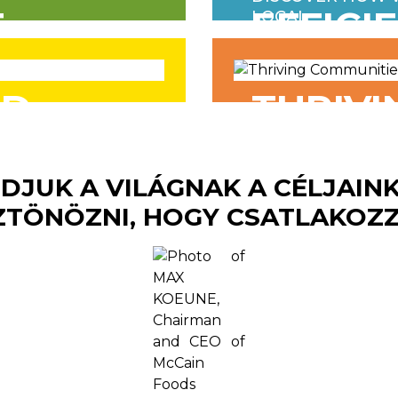
E
EFFICI
LOCAL
IS IN
RESOU
OD
THRIVI
COMMU
DJUK A VILÁGNAK A CÉLJAINK
ZTÖNÖZNI, HOGY CSATLAKOZ