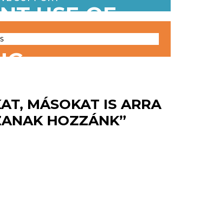
ENT USE OF
RCES
NG
NITIES
AT, MÁSOKAT IS ARRA
ZANAK HOZZÁNK”