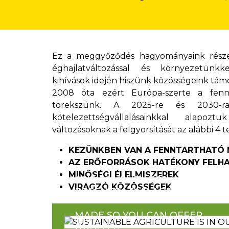
Ez a meggyőződés hagyományaink része
éghajlatváltozással és környezetünkk
kihívások idején hiszünk közösségeink tám
2008 óta ezért Európa-szerte a fennt
törekszünk. A 2025-re és 2030-ra 
kötelezettségvállalásainkkal ala
változásoknak a felgyorsítását az alábbi 4 t
KEZÜNKBEN VAN A FENNTARTHATÓ
AZ ERŐFORRÁSOK HATÉKONY FELH
MINŐSÉGI ÉLELMISZEREK
OUR JOURNEY TOWARD
VIRÁGZÓ KÖZÖSSÉGEK
REGENERATIVE AGRICULTURE
MADE SO YOU CAN OFFER
QUALITY.