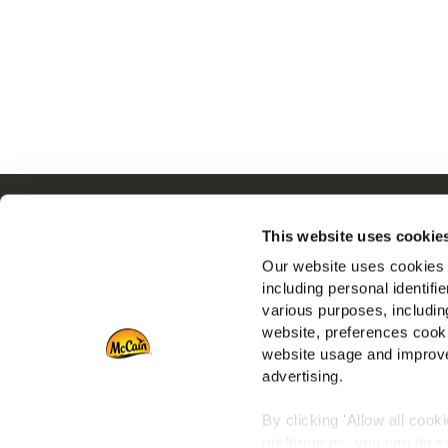
Navigation
Drive
This website uses cookie
Termékek
Állásle
Our website uses cookies a
Receptek
Gyakran
including personal identifi
Márka
various purposes, including
Inspiráció
website, preferences cooki
Letöltés
website usage and improve
advertising.
Kapcsolat
By clicking 'Allow all cook
preferences, you can do so