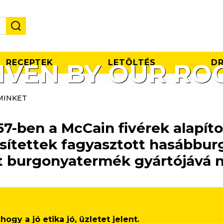
RECEPTEK
LETÖLTÉS
DR
IVEN BY OUR RO
MINKET
57-ben a McCain fivérek alapít
sítettek fagyasztott hasábburg
t burgonyatermék gyártójává n
ogy a jó etika jó, üzletet jelent.