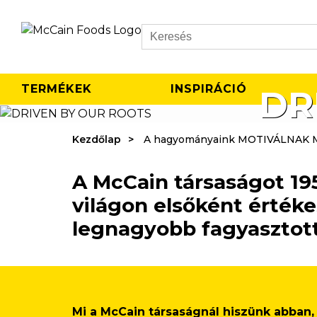
Search
TERMÉKEK
INSPIRÁCIÓ
DR
Kezdőlap
A hagyományaink MOTIVÁLNAK 
A McCain társaságot 19
világon elsőként értéke
legnagyobb fagyasztot
Mi a McCain társaságnál hiszünk abban, h