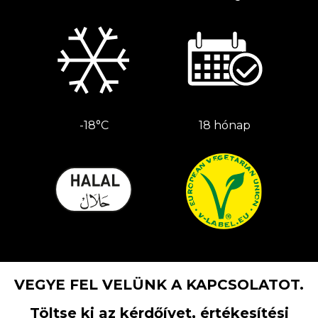
-18°C
18 hónap
VEGYE FEL VELÜNK A KAPCSOLATOT.
Töltse ki az kérdőívet, értékesítési