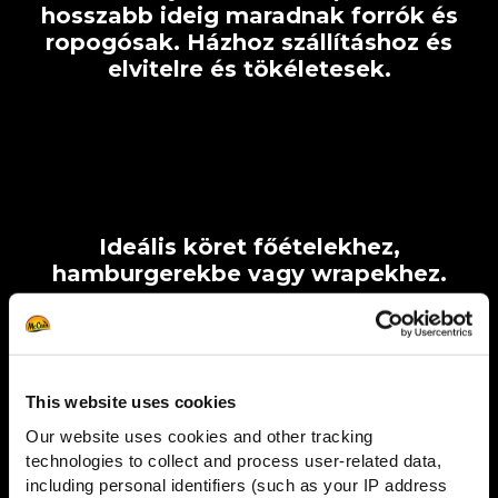
hosszabb ideig maradnak forrók és
ropogósak. Házhoz szállításhoz és
elvitelre és tökéletesek.
Ideális köret főételekhez,
hamburgerekbe vagy wrapekhez.
This website uses cookies
Our website uses cookies and other tracking
Tökéletes gyors harapnivaló, italok
technologies to collect and process user-related data,
mellé vagy többszemélyes tálak
including personal identifiers (such as your IP address