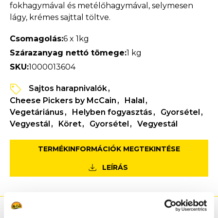
fokhagymával és metélőhagymával, selymesen
lágy, krémes sajttal töltve.
Csomagolás:
6 x 1kg
Szárazanyag nettó tömege:
1 kg
SKU:
1000013604
Sajtos harapnivalók
Cheese Pickers by McCain
Halal
Vegetáriánus
Helyben fogyasztás
Gyorsétel
Vegyestál
Köret
Gyorsétel
Vegyestál
TERMÉKINFORMÁCIÓK MEGTEKINTÉSE
LEÍRÁS
Előny