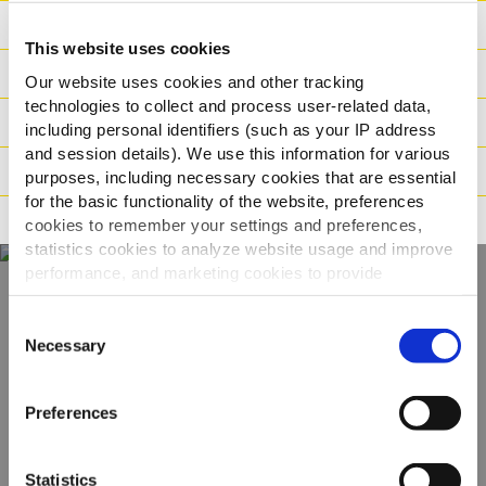
Tápanyag-információ
This website uses cookies
Összetevők
Our website uses cookies and other tracking
technologies to collect and process user-related data,
Súly / Méret
including personal identifiers (such as your IP address
and session details). We use this information for various
Elkészítési javaslat
purposes, including necessary cookies that are essential
for the basic functionality of the website, preferences
Állítások
cookies to remember your settings and preferences,
statistics cookies to analyze website usage and improve
performance, and marketing cookies to provide
personalized content and advertising.
Fedezze fel teljes
Consent
By clicking 'Allow all cookies', you consent to the use of
Necessary
Selection
kínálatunkat
all cookies. If you'd like to customize your preferences,
you can do so by clicking the options below and selecting
Preferences
'Allow selection.'
TERMÉKEK MEGTEKINTÉSE
To learn more about our cookies, click on "Show details."
Statistics