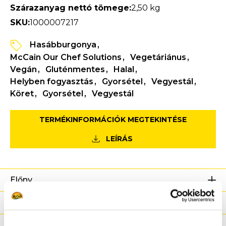
Szárazanyag nettó tömege:
2,50 kg
SKU:
1000007217
Hasábburgonya
McCain Our Chef Solutions
Vegetáriánus
Vegán
Gluténmentes
Halal
Helyben fogyasztás
Gyorsétel
Vegyestál
Köret
Gyorsétel
Vegyestál
TERMÉKINFORMÁCIÓK MEGTEKINTÉSE
LEÍRÁS
Előny
Tápanyag-információ
Összetevők