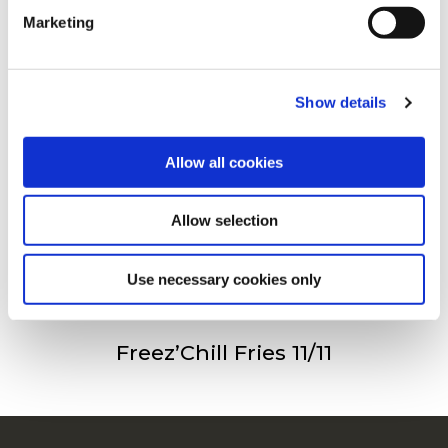
Mások ezeket is megnézték
Marketing
For additional information, you can view our
Global
Privacy Policy
and
Cookie Policy
.
Show details
Freez’Chill Fries 6/6
Allow all cookies
Allow selection
Freez’Chill Fries 9/9
Use necessary cookies only
Freez’Chill Fries 11/11