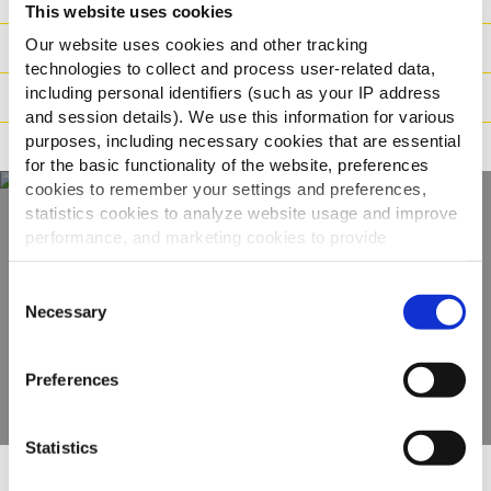
This website uses cookies
Our website uses cookies and other tracking
Súly / Méret
technologies to collect and process user-related data,
including personal identifiers (such as your IP address
Elkészítési javaslat
and session details). We use this information for various
purposes, including necessary cookies that are essential
Állítások
for the basic functionality of the website, preferences
cookies to remember your settings and preferences,
statistics cookies to analyze website usage and improve
performance, and marketing cookies to provide
Fedezze fel teljes
personalized content and advertising.
kínálatunkat
Consent
By clicking 'Allow all cookies', you consent to the use of
Necessary
Selection
all cookies. If you'd like to customize your preferences,
TERMÉKEK MEGTEKINTÉSE
you can do so by clicking the options below and selecting
Preferences
'Allow selection.'
To learn more about our cookies, click on "Show details."
Statistics
You can withdraw or modify your consent at any time by
clicking on the "Cookies" link in the footer of the page.