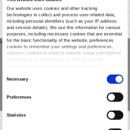
Súly / Méret
Our website uses cookies and other tracking
technologies to collect and process user-related data,
Elkészítési javaslat
including personal identifiers (such as your IP address
and session details). We use this information for various
Állítások
purposes, including necessary cookies that are essential
for the basic functionality of the website, preferences
cookies to remember your settings and preferences,
statistics cookies to analyze website usage and improve
Fedezze fel teljes
performance, and marketing cookies to provide
personalized content and advertising.
kínálatunkat
Consent
By clicking 'Allow all cookies', you consent to the use of
Necessary
Selection
all cookies. If you'd like to customize your preferences,
TERMÉKEK MEGTEKINTÉSE
you can do so by clicking the options below and selecting
Preferences
'Allow selection.'
To learn more about our cookies, click on "Show details."
Statistics
You can withdraw or modify your consent at any time by
clicking on the "Cookies" link in the footer of the page.
Mások ezeket is megnézték