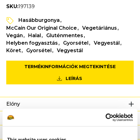
SKU:
197139
Hasábburgonya
McCain Our Original Choice
Vegetáriánus
Vegán
Halal
Gluténmentes
Helyben fogyasztás
Gyorsétel
Vegyestál
Köret
Gyorsétel
Vegyestál
TERMÉKINFORMÁCIÓK MEGTEKINTÉSE
LEÍRÁS
Előny
Tápanyag-információ
Összetevők
This website uses cookies