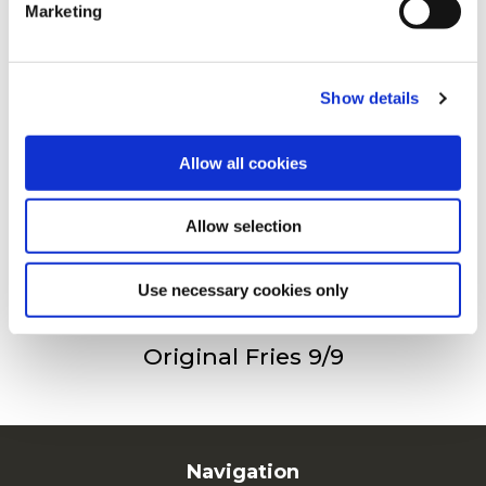
Marketing
For additional information, you can view our
Global
Privacy Policy
and
Cookie Policy
.
Crinkle Fries
Show details
Allow all cookies
Fries 11/11
Allow selection
Use necessary cookies only
Original Fries 9/9
Navigation