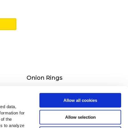
Onion Rings
TÖBBET LÁTNI
Allow all cookies
ted data,
formation for
Allow selection
 of the
urópában
es to analyze