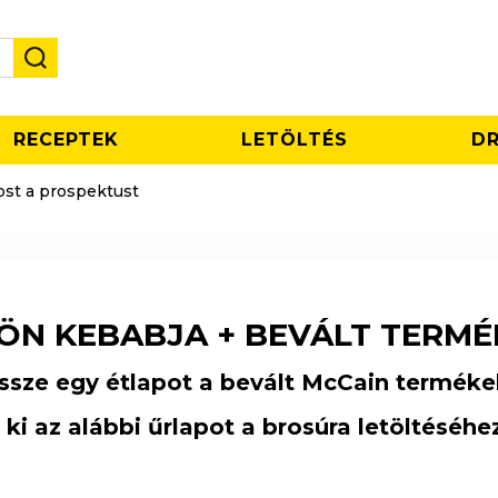
RECEPTEK
LETÖLTÉS
DR
ost a prospektust
 ÖN KEBABJA + BEVÁLT TERMÉ
össze egy étlapot a bevált McCain termék
 ki az alábbi űrlapot a brosúra letöltéséh