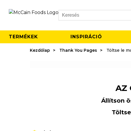
Search
TERMÉKEK
INSPIRÁCIÓ
Kezdőlap
Thank You Pages
Töltse le m
AZ
Állítson 
Töltse