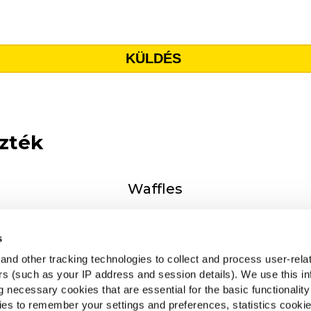
zték
Waffles
TÖBBET LÁTNI
s
nd other tracking technologies to collect and process user-rela
ers (such as your IP address and session details). We use this in
 necessary cookies that are essential for the basic functionality
n by Our Roots
McCain E
es to remember your settings and preferences, statistics cooki