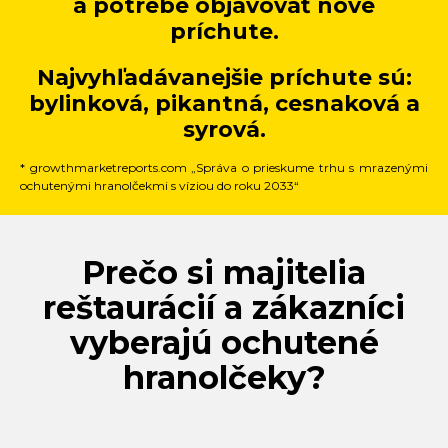
a potrebe objavovať nové
príchute.
Najvyhľadávanejšie príchute sú:
bylinková, pikantná, cesnaková a
syrová.
* growthmarketreports.com „Správa o prieskume trhu s mrazenými
ochutenými hranolčekmi s víziou do roku 2033“
Prečo si majitelia
reštaurácií a zákazníci
vyberajú ochutené
hranolčeky?