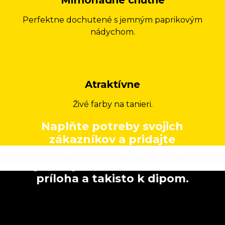
Mimoriadne chutné
Perfektne dochutené s jemným paprikovým
nádychom.
Atraktívne
Živé farby na tanieri.
Naplňte potreby svojich
zákazníkov a pridajte
ochutené hranolčeky na svoj
jedálny lístok. Ideálne ako
príloha a takisto k dipom.