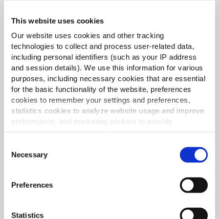
Všestrannosť jedálneho
This website uses cookies
lístka
Our website uses cookies and other tracking
technologies to collect and process user-related data,
25% spotrebiteľov je ochotných vyskúšať nový
including personal identifiers (such as your IP address
produkt, ak je to obmena niečoho, čo už poznajú
and session details). We use this information for various
a majú radi.³ Ochutené hranolčeky túto
purposes, including necessary cookies that are essential
for the basic functionality of the website, preferences
požiadavku dokonale spĺňajú.
cookies to remember your settings and preferences,
statistics cookies to analyze website usage and improve
performance, and marketing cookies to provide
KONTAKTUJTE NÁS
personalized content and advertising.
Consent
By clicking 'Allow all cookies', you consent to the use of
Necessary
Selection
Situácia na trhu s chuťovkami, budúce trendy,
all cookies. If you'd like to customize your preferences,
Mondelez 2024
you can do so by clicking the options below and selecting
Technomic Správa o spotrebiteľských
Preferences
'Allow selection.'
trendoch v oblasti predjedál, malých jedál
Country Deep
a príloh 2023
To learn more about our cookies, click on "Show details."
Statistics
Omne x CGA Hierarchia požiadaviek 2024–2025
You can withdraw or modify your consent at any time by