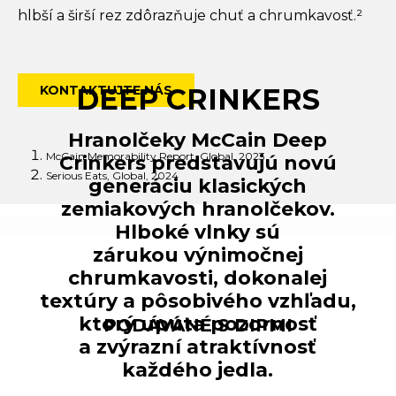
hlbší a širší rez zdôrazňuje chuť a chrumkavosť.²
DEEP CRINKERS
KONTAKTUJTE NÁS
Hranolčeky McCain Deep
McCain Memorability Report, Global, 2023
Crinkers predstavujú novú
Serious Eats, Global, 2024
generáciu klasických
zemiakových hranolčekov.
Hlboké vlnky sú
zárukou výnimočnej
chrumkavosti, dokonalej
textúry a pôsobivého vzhľadu,
ktorý upúta pozornosť
PODÁVANÉ S DIPMI
a zvýrazní atraktívnosť
každého jedla.