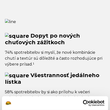
Dopyt po nových
chuťových zážitkoch
74% spotrebiteľov si myslí, že nové kombinácie
chutí a textúr sú dôležité a často rozhodujúce pri
výbere prísad.¹
Všestrannosť jedálneho
lístka
58% spotrebiteľov by si ako prílohu k večeri
vybralo hranolčeky a 64% by si ich objednalo na
obed². Hranolčeky sú stále základnou súčasťou
mnohých jedálnych lístkov.