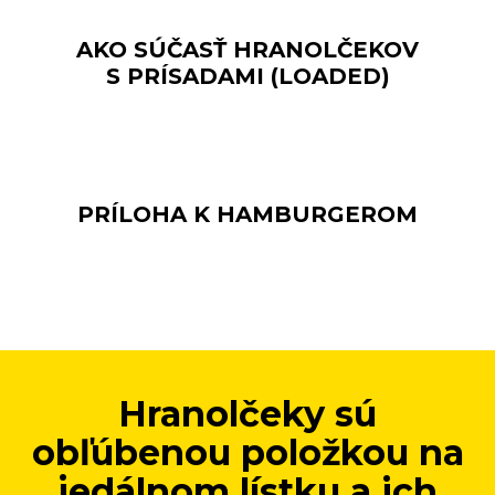
AKO SÚČASŤ HRANOLČEKOV
S PRÍSADAMI (LOADED)
PRÍLOHA K HAMBURGEROM
Hranolčeky sú
obľúbenou položkou na
jedálnom lístku a ich