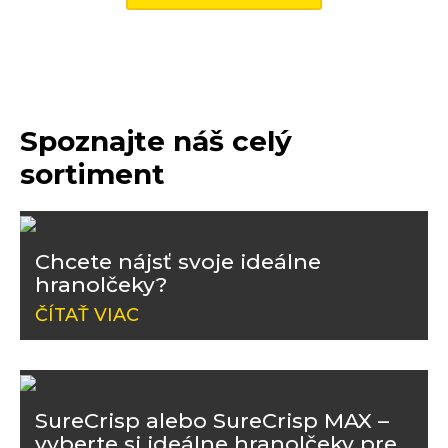
Spoznajte náš celý
sortiment
Chcete nájsť svoje ideálne
hranolčeky?
ČÍTAŤ VIAC
SureCrisp alebo SureCrisp MAX –
vyberte si ideálne hranolčeky pre