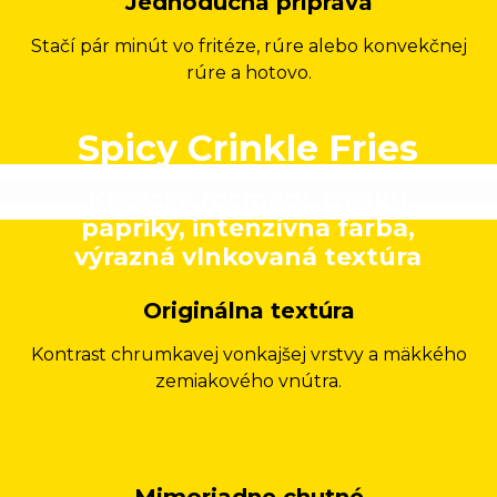
Jednoduchá príprava
Stačí pár minút vo fritéze, rúre alebo konvekčnej
rúre a hotovo.
Spicy Crinkle Fries
Klasické rozmery, trošku
papriky, intenzívna farba,
výrazná vlnkovaná textúra
Originálna textúra
Kontrast chrumkavej vonkajšej vrstvy a mäkkého
zemiakového vnútra.