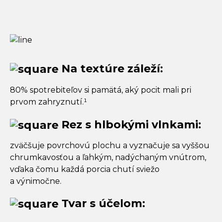
Na textúre záleží:
80% spotrebiteľov si pamätá, aký pocit mali pri
prvom zahryznutí.¹
Rez s hlbokými vlnkami:
zväčšuje povrchovú plochu a vyznačuje sa vyššou
chrumkavosťou a ľahkým, nadýchaným vnútrom,
vďaka čomu každá porcia chutí sviežo
a výnimočne.
Tvar s účelom: