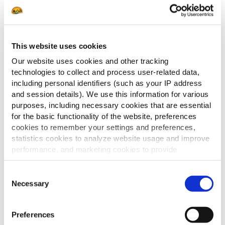
This website uses cookies
Our website uses cookies and other tracking
technologies to collect and process user-related data,
including personal identifiers (such as your IP address
and session details). We use this information for various
purposes, including necessary cookies that are essential
for the basic functionality of the website, preferences
cookies to remember your settings and preferences,
statistics cookies to analyze website usage and improve
performance, and marketing cookies to provide
personalized content and advertising.
Consent
By clicking 'Allow all cookies', you consent to the use of
Necessary
Selection
all cookies. If you'd like to customize your preferences,
you can do so by clicking the options below and selecting
Preferences
'Allow selection.'