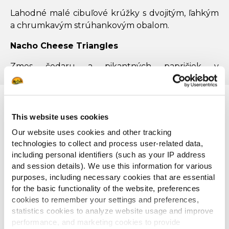
Lahodné malé cibuľové krúžky s dvojitým, ľahkým
a chrumkavým strúhankovým obalom.
Nacho Cheese Triangles
Zmes čedaru a pikantných papričiek v
chrumkavom obale s kúskami nachos.
Nepremeškajte príležitosť a prekvapte svojich
zákazníkov hneď teraz.
This website uses cookies
Teraz je ideálny čas rozšíriť svoju ponuku o
Our website uses cookies and other tracking
chuťovky, pretože trendy naznačujú, že v roku
technologies to collect and process user-related data,
2025 sa stanú najobľúbenejšou voľbou na
including personal identifiers (such as your IP address
jedálnom lístku.
and session details). We use this information for various
purposes, including necessary cookies that are essential
Vyberte si chuťovky Pickers a získajte dodatočný
for the basic functionality of the website, preferences
zisk.
cookies to remember your settings and preferences,
statistics cookies to analyze website usage and improve
Vyplňte formulár a kontaktujte nás.
performance, and marketing cookies to provide