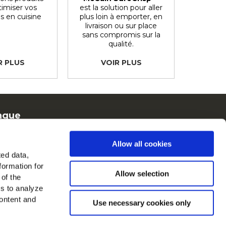
timiser vos
est la solution pour aller
s en cuisine
plus loin à emporter, en
livraison ou sur place
sans compromis sur la
qualité.
R PLUS
VOIR PLUS
ngue
rench
Allow all cookies
Cain en Europe
ted data,
formation for
oir tous les pays
Allow selection
 of the
es to analyze
ouvez-nous sur
ontent and
Use necessary cookies only