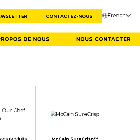
French
EWSLETTER
CONTACTEZ-NOUS
PROPOS DE NOUS
NOUS CONTACTER
ions produits
McCain SureCrisp™