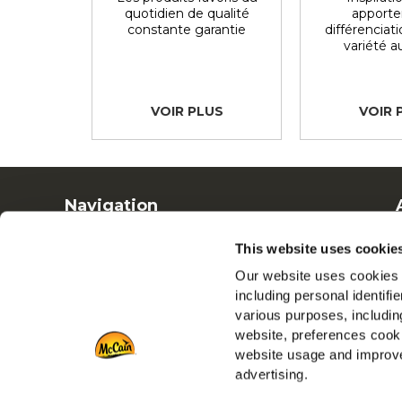
quotidien de qualité
apporter
constante garantie
différenciati
variété 
VOIR PLUS
VOIR 
Navigation
Produits
This website uses cookie
Recettes
Our website uses cookies a
Marques
including personal identifi
Inspiration
various purposes, including
Téléchargements
website, preferences cooki
Nous contacter
website usage and improve
advertising.