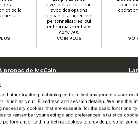
 de la
réveillent votre menu,
pour op
on et de la
avec des options
opération
au menu
tendances, facilement
personnalisables, qui
enthousiasment vos
convives.
PLUS
VOIR PLUS
VOI
A propos de McCain
La
Offres d'emploi
F
s
FAQ
Mc
nd other tracking technologies to collect and process user-rela
ers (such as your IP address and session details). We use this in
V
 necessary cookies that are essential for the basic functionality
es to remember your settings and preferences, statistics cooki
Tr
 performance, and marketing cookies to provide personalized c