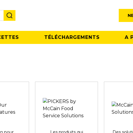
N
CETTES
TÉLÉCHARGEMENTS
A 
on pour
Les produits qui
Des solut