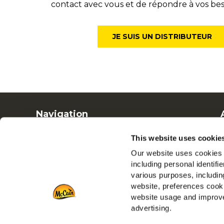
contact avec vous et de répondre à vos bes
JE SUIS UN DISTRIBUTEUR
Navigation
Produits
This website uses cookie
Recettes
Our website uses cookies a
Marques
including personal identifi
Inspiration
various purposes, including
Téléchargements
website, preferences cooki
Nous contacter
website usage and improve
advertising.