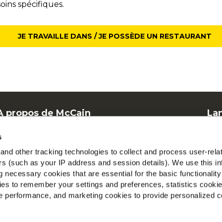
oins spécifiques.
JE TRAVAILLE DANS / JE POSSÈDE UN RESTAURANT
A propos de McCain
La
Offres d'emploi
F
s
FAQ
Mc
nd other tracking technologies to collect and process user-rela
ers (such as your IP address and session details). We use this in
V
 necessary cookies that are essential for the basic functionality
es to remember your settings and preferences, statistics cooki
Tr
 performance, and marketing cookies to provide personalized c