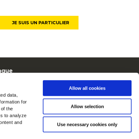
JE SUIS UN PARTICULIER
ngue
rench
Allow all cookies
Cain en Europe
ted data,
formation for
oir tous les pays
Allow selection
 of the
es to analyze
ouvez-nous sur
ontent and
Use necessary cookies only