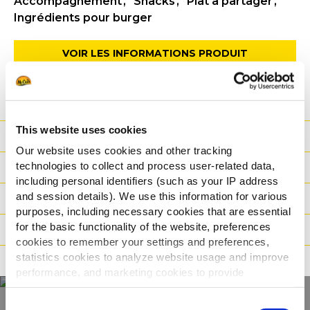
Accompagnement
Snacks
Plat à partager
Ingrédients pour burger
VOIR LES INFORMATIONS PRODUIT
FICHE TECHNIQUE
This website uses cookies
Nutritionnelles
Our website uses cookies and other tracking
technologies to collect and process user-related data,
Ingrédients
including personal identifiers (such as your IP address
and session details). We use this information for various
Poids / Transport
purposes, including necessary cookies that are essential
for the basic functionality of the website, preferences
Modes de cuisson
cookies to remember your settings and preferences,
statistics cookies to analyze website usage and improve
Certifications
performance, and marketing cookies to provide
personalized content and advertising.
Consent