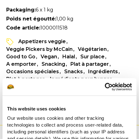
Packaging:
6 x 1 kg
Poids net égoutté:
1,00 kg
Code article:
1000011518
Appetizers veggie
Veggie Pickers by McCain
Végétarien
Good to Go
Vegan
Halal
Sur place
A emporter
Snacking
Plat à partager
Occasions spéciales
Snacks
Ingrédients
Plat à partager
Ingrédients pour burger
VOIR LES INFORMATIONS PRODUIT
FICHE TECHNIQUE
This website uses cookies
Our website uses cookies and other tracking
technologies to collect and process user-related data,
including personal identifiers (such as your IP address
Avantage
and session details). We use this information for various