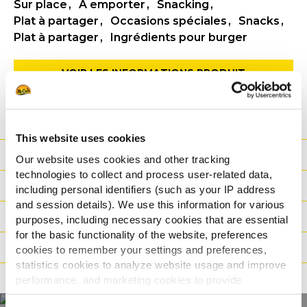
Sur place
A emporter
Snacking
Plat à partager
Occasions spéciales
Snacks
Plat à partager
Ingrédients pour burger
VOIR LES INFORMATIONS PRODUIT
FICHE TECHNIQUE
This website uses cookies
Nutritionnelles
Our website uses cookies and other tracking
technologies to collect and process user-related data,
Ingrédients
including personal identifiers (such as your IP address
and session details). We use this information for various
Poids / Transport
purposes, including necessary cookies that are essential
for the basic functionality of the website, preferences
Modes de cuisson
cookies to remember your settings and preferences,
statistics cookies to analyze website usage and improve
Certifications
performance, and marketing cookies to provide
personalized content and advertising.