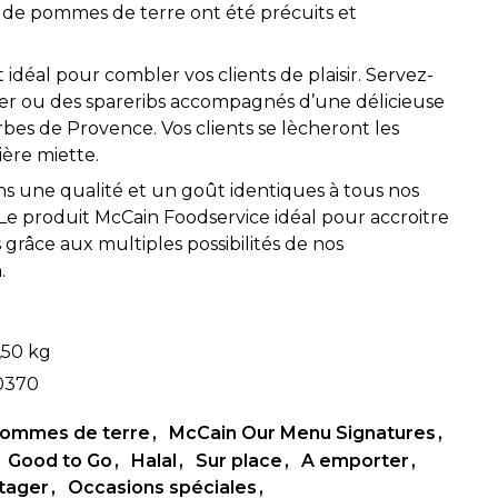
 de pommes de terre ont été précuits et
éal pour combler vos clients de plaisir. Servez-
r ou des spareribs accompagnés d’une délicieuse
erbes de Provence. Vos clients se lècheront les
ière miette.
s une qualité et un goût identiques à tous nos
! Le produit McCain Foodservice idéal pour accroitre
es grâce aux multiples possibilités de nos
.
,50 kg
0370
 pommes de terre
McCain Our Menu Signatures
Good to Go
Halal
Sur place
A emporter
rtager
Occasions spéciales