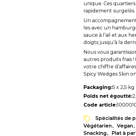
unique. Ces quartiers
rapidement surgelés.
Un accompagnement id
les avec un hamburge
sauce à l’ail et aux h
doigts jusqu’à la dern
Nous vous garantisson
autres produits frais 
votre chiffre d’affair
Spicy Wedges Skin on
Packaging:
5 x 2,5 kg
Poids net égoutté:
2
Code article:
100001
Spécialités de
Végétarien
Vegan
Snacking
Plat à pa